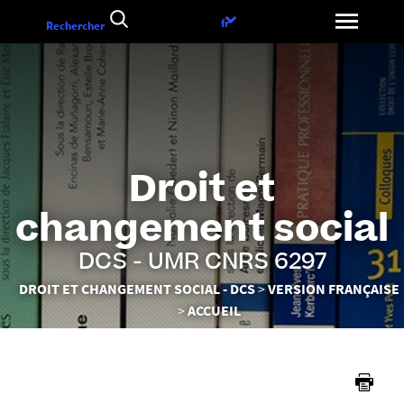
Aller
Choix
fr
Rechercher
au
de
contenu
la
langue
Droit et
changement social
DCS - UMR CNRS 6297
Vous
DROIT ET CHANGEMENT SOCIAL - DCS
VERSION FRANÇAISE
êtes
ACCUEIL
ici :