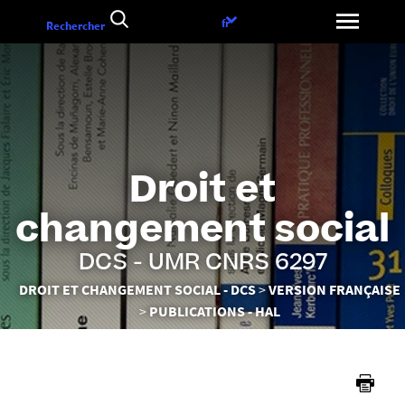
Aller
Choix
fr
Rechercher
au
de
contenu
la
langue
Droit et
changement social
DCS - UMR CNRS 6297
Vous
DROIT ET CHANGEMENT SOCIAL - DCS
VERSION FRANÇAISE
êtes
PUBLICATIONS - HAL
ici :