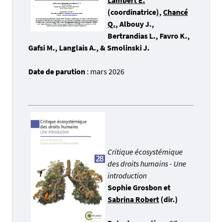
Lambert E.
(coordinatrice),
Chancé
Q.
, Albouy J.,
Bertrandias L., Favro K.,
Gafsi M., Langlais A., & Smolinski J.
Date de parution
: mars 2026
Critique écosystémique
des droits humains - Une
introduction
Sophie Grosbon et
Sabrina Robert
(dir.)