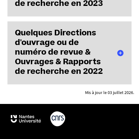
de recherche en 2023
Date de parution
: décembre
2024
Expropriation et préemption:
Quelques Directions
Rapport de recherche ALTVIC :
aménagement, urbanisme,
d'ouvrage ou de
Approche localisée du
environnement
traitement des Violences
numéro de revue &
Jean-François Struillou et
Conjugales
René Hostiou
Ouvrages & Rapports
de recherche en 2022
Marie Cartier, Estelle D’Halluin,
Date de parution
: 19
Sylvie Grunvald
, Pascale
novembre 2025
Moulévrier, Julie Pourriot et
Rapport n°21.45 - 2024
Mis à jour le 03 juillet 2026.
Nicolas Rafin
Les enjeux juridiques de la
transition écologique des
Editeur:
IERDJ
The Evolving protection of
territoires menacés par la
Date de parution:
août 2023
Prisoners' Rignts in Europe
montée des eaux
Gaëtan Cliquennois (édit)
Jean-François Struillou (Dir.)