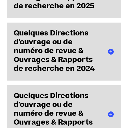
de recherche en 2025
Quelques Directions
d'ouvrage ou de
Directive 93/13 relative aux
clauses abusives. 30 ans après,
numéro de revue &
quelles protection pour les
Ouvrages & Rapports
consommateur?
de recherche en 2024
Marine Friant (dir.)
Date de parution
: 19
Quelques Directions
décembre 2025
d'ouvrage ou de
Le droit relatif à la
pêche fluviale en
numéro de revue &
France (1789-1897)
Ouvrages & Rapports
Nicolas D'Incau