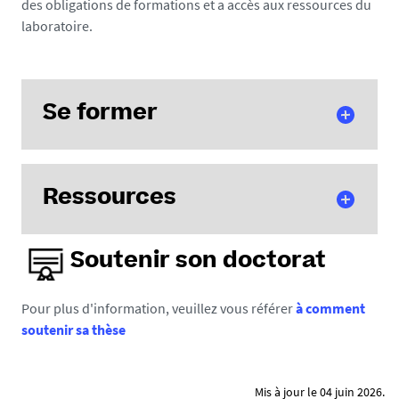
des obligations de formations et a accès aux ressources du
laboratoire.
Se former
Ressources
Au cours de son parcours de préparation de thèse, le
doctorant doit suivre au minimum 100 heures de
formations proposées par leur école doctorale et mise
Soutenir son doctorat
en ligne sur Amethis. Pour plus d'informations,
Centre de documentation et imprimante
consultez le site de votre école doctorale :
ED-DSP
,
ED-
Pour plus d'information, veuillez vous référer
à comment
STT
.
Le centre de documentation de DCS est ouvert du
soutenir sa thèse
lundi au vendredi de 9h à 17h, des postes
informatiques et une imprimante sont mis à
disposition.
Mis à jour le 04 juin 2026.