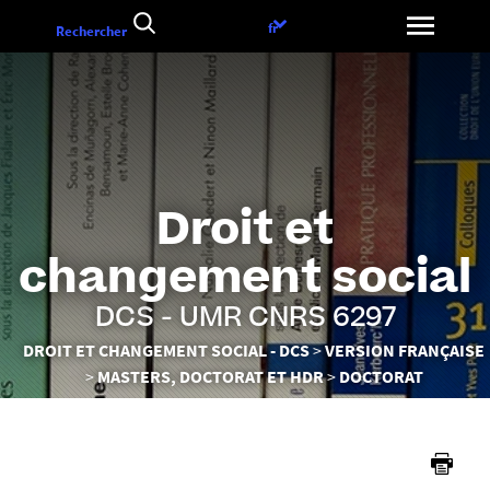
Aller
Choix
fr
Rechercher
au
de
contenu
la
langue
Droit et
changement social
DCS - UMR CNRS 6297
Vous
DROIT ET CHANGEMENT SOCIAL - DCS
VERSION FRANÇAISE
êtes
MASTERS, DOCTORAT ET HDR
DOCTORAT
ici :