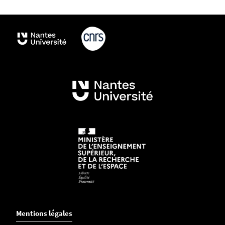
L'
accès à l'imprimante
se fait via un identifiant
propre
(votre date de naissance au format
JJMMAAAA)
créé dès votre arrivée en doctorat. En
cas de problème d'identification, contactez Milly
Gobin.
Casiers
Pour les doctorants étant fréquemment sur site,
vous pouvez demander un casier en contrepartie
d'une caution de 20€.
Liste de diffusion
Tous les doctorants sont inscrits sur la liste de
diffusion doctorantsdcs@univ-nantes.fr.
L'ensemble des activités et informations relatives
Mentions légales
au laboratoire (évènements, appels à contribution,