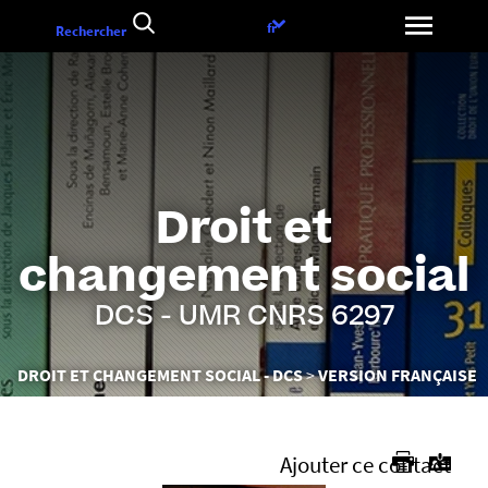
Aller
Choix
fr
Rechercher
au
de
contenu
la
langue
Droit et
changement social
DCS - UMR CNRS 6297
Vous
DROIT ET CHANGEMENT SOCIAL - DCS
VERSION FRANÇAISE
êtes
ici :
Ajouter ce contact