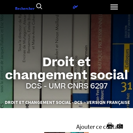
Aller
Choix
fr
Rechercher
au
de
contenu
la
langue
Droit et
changement social
DCS - UMR CNRS 6297
Vous
DROIT ET CHANGEMENT SOCIAL - DCS
VERSION FRANÇAISE
êtes
ici :
Ajouter ce contact