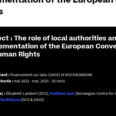
mentation of the European
s
ect : The role of local authorities a
ementation of the European Conv
uman Rights
ment :
financement sur labo (SAGE) et MSCA4UKRAINE
 Durée :
mai 2022 - mai. 2025 - 36 mois
) :
Élisabeth Lambert
(DCS),
Matthew Saul
(Norwegian Centre for
lia Mishyna
(DCS & SAGE)