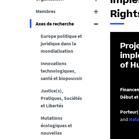
imple
Membres
Right
Axes de recherche
Europe politique et
juridique dans la
Proj
mondialisation
impl
Innovations
of H
technologiques,
santé et biopouvoir
Finance
Justice(s),
Début et
Pratiques, Sociétés
et Libertés
Porteur(s
Mutations
and
Nata
écologiques et
nouvelles