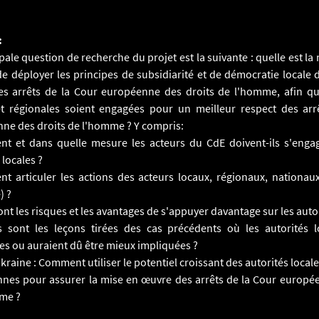
:
pale question de recherche du projet est la suivante : quelle est la
de déployer les principes de subsidiarité et de démocratie locale 
s arrêts de la Cour européenne des droits de l'homme, afin que
et régionales soient engagées pour un meilleur respect des arr
ne des droits de l'homme ? Y compris:
t et dans quelle mesure les acteurs du CdE doivent-ils s'enga
 locales ?
t articuler les actions des acteurs locaux, régionaux, nationau
) ?
ont les risques et les avantages de s'appuyer davantage sur les autor
s sont les leçons tirées des cas précédents où les autorités l
es ou auraient dû être mieux impliquées ?
Ukraine : Comment utiliser le potentiel croissant des autorités local
nnes pour assurer la mise en œuvre des arrêts de la Cour europé
me ?