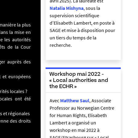
avril 2025). La lauréate est
Natalia Mishyna
, sous la
supervision scientifique
d’Elisabeth Lambert, en poste à
 manière la plus
SAGE et mise à disposition pour
dans la mise en
un tiers du temps de la
 les autorités
recherche.
êts de la Cour
ger auprès des
Workshop mai 2022 -
x et européens
« Local authorities and
the ECHR »
ités locales ?
ocales ont été
Avec
Matthew Saul
, Associate
Professor au Norwegian Centre
es et régionales
for Human Rights, Elisabeth
enne des droits
Lambert a organisé un
workshop en mai 2022 à
SAGE/Strasbourg sur « Local