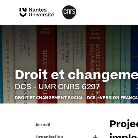
Droit et changeme
DCS - UMR CNRS 6297
Vous
DROIT ET CHANGEMENT SOCIAL - DCS
VERSION FRANÇA
êtes
ici :
Projec
Accueil
Organisation