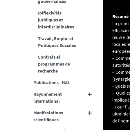
gouvernances
Réflexivités
Résumé 
juridiques et
La princi
interdisciplinaires
efficace 
œuvre de
Travail, Emploi et
locales 
Politiques Sociales
européen
Contrats et
- Commen
programmes de
autorités
recherche
- Commen
(synergie
Publications - HAL
- Quels s
- Quelle
Rayonnement
impliqué
international
- Pour l'
Manifestations
ukrainie
scientifiques
de l'hom