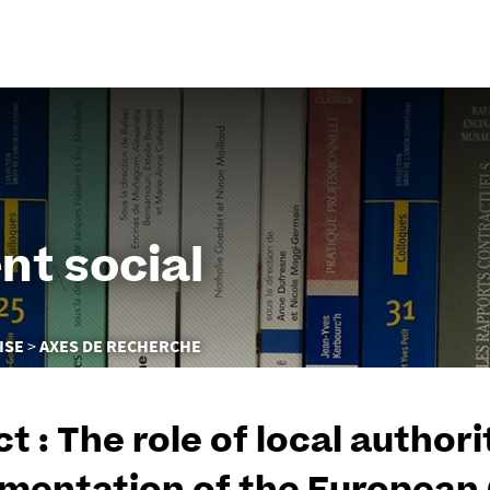
Aller
au
contenu
nt social
ISE
AXES DE RECHERCHE
t : The role of local author