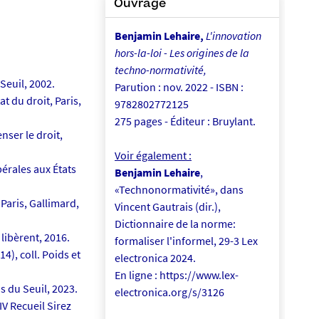
Ouvrage
Benjamin Lehaire,
L'innovation
hors-la-loi - Les origines de la
techno-normativité,
 Seuil, 2002.
Parution : nov. 2022 - ISBN :
t du droit, Paris,
9782802772125
275 pages - Éditeur : Bruylant.
nser le droit,
Voir également :
érales aux États
Benjamin Lehaire
,
«Technonormativité», dans
, Paris, Gallimard,
Vincent Gautrais (dir.),
Dictionnaire de la norme:
 libèrent, 2016.
formaliser l'informel, 29-3 Lex
), coll. Poids et
electronica 2024.
En ligne : https://www.lex-
s du Seuil, 2023.
electronica.org/s/3126
XIV Recueil Sirez