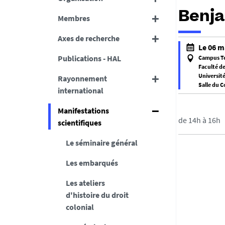
Benja
Membres
Axes de recherche
h
Le 06 m
t
Publications - HAL
Campus T
t
Faculté de
Universit
Rayonnement
p
Salle du C
international
s
f
:
a
Manifestations
/
l
de 14h à 16h
scientifiques
/
s
d
Le séminaire général
e
c
f
Les embarqués
s
a
.
l
Les ateliers
u
s
d'histoire du droit
n
e
colonial
i
v