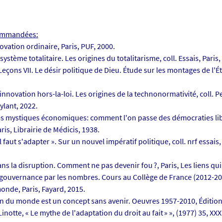
ommandées:
nnovation ordinaire, Paris, PUF, 2000.
système totalitaire. Les origines du totalitarisme, coll. Essais, Paris,
Leçons VII. Le désir politique de Dieu. Étude sur les montages de l'Éta
'innovation hors-la-loi. Les origines de la technonormativité, coll. Pe
ylant, 2022.
Les mystiques économiques: comment l'on passe des démocraties lib
aris, Librairie de Médicis, 1938.
 Il faut s'adapter ». Sur un nouvel impératif politique, coll. nrf essais
Dans la disruption. Comment ne pas devenir fou ?, Paris, Les liens qui
a gouvernance par les nombres. Cours au Collège de France (2012-2014
nde, Paris, Fayard, 2015.
a fin du monde est un concept sans avenir. Oeuvres 1957-2010, Édition
 Linotte, « Le mythe de l'adaptation du droit au fait » », (1977) 35, XX