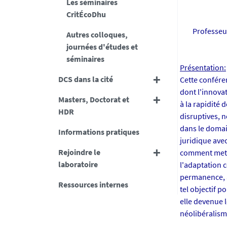
Les séminaires
-
CritÉcoDhu
n
Professeur
Autres colloques,
a
journées d'études et
n
séminaires
t
Présentation:
e
DCS dans la cité
Cette conféren
s
dont l'innovat
.
Masters, Doctorat et
à la rapidité 
f
HDR
disruptives, 
r
dans le domain
Informations pratiques
/
juridique ave
m
Rejoindre le
comment mettr
e
laboratoire
l'adaptation c
d
permanence, a
i
Ressources internes
tel objectif p
a
elle devenue 
s
néolibéralism
/