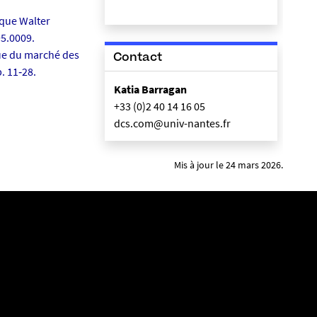
oque Walter
95.0009.
que du marché des
Contact
p. 11‑28.
Katia Barragan
+33 (0)2 40 14 16 05
dcs.com@univ-nantes.fr
Mis à jour le 24 mars 2026.