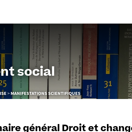
Aller
au
contenu
nt social
ISE
MANIFESTATIONS SCIENTIFIQUES
aire général Droit et chan