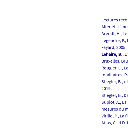
p
h
o
Lectures rec
t
Alter, N., L'i
o
Arendt, H., Le 
/
Legendre, P., 
s
Fayard, 2005.
e
Lehaire, B.
, L
m
Bruxelles, Bru
g
Rougier, L., 
e
totalitaires, P
n
Stiegler, B., «
-
2019.
d
Stiegler, B., 
c
Supiot, A., L
s
mesures du mo
-
Virilio, P., L
2
Atias, C. et D.
0