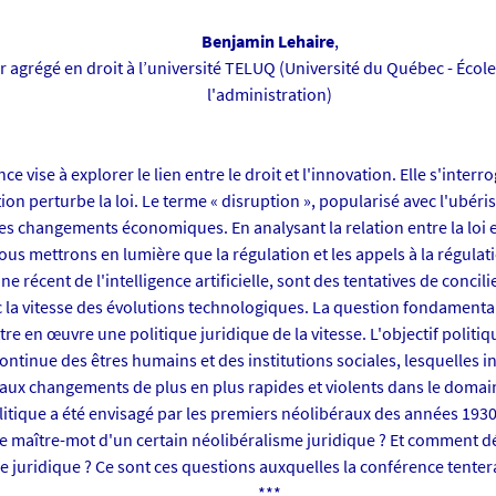
Benjamin Lehaire
,
 agrégé en droit à l’université TELUQ (Université du Québec - École
l'administration)
ce vise à explorer le lien entre le droit et l'innovation. Elle s'interr
ion perturbe la loi. Le terme « disruption », popularisé avec l'ubéris
des changements économiques. En analysant la relation entre la loi e
nous mettrons en lumière que la régulation et les appels à la régul
e récent de l'intelligence artificielle, sont des tentatives de concil
c la vitesse des évolutions technologiques. La question fondamental
e en œuvre une politique juridique de la vitesse. L'objectif politiq
ontinue des êtres humains et des institutions sociales, lesquelles i
ux changements de plus en plus rapides et violents dans le doma
olitique a été envisagé par les premiers néolibéraux des années 1930
le maître-mot d'un certain néolibéralisme juridique ? Et comment dé
e juridique ? Ce sont ces questions auxquelles la conférence tente
***