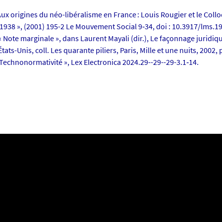
Aux origines du néo-libéralisme en France : Louis Rougier et le Coll
938 », (2001) 195-2 Le Mouvement Social 9‑34, doi : 10.3917/lms.1
 « Note marginale », dans Laurent Mayali (dir.), Le façonnage juridi
tats-Unis, coll. Les quarante piliers, Paris, Mille et une nuits, 2002, 
« Technonormativité », Lex Electronica 2024.29--29--29-3.1‑14.