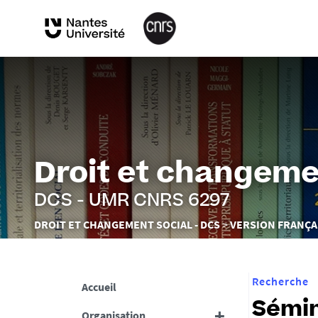
Droit et changeme
DCS - UMR CNRS 6297
Vous
DROIT ET CHANGEMENT SOCIAL - DCS
VERSION FRANÇA
êtes
ici :
Recherche
Accueil
Sémin
Organisation