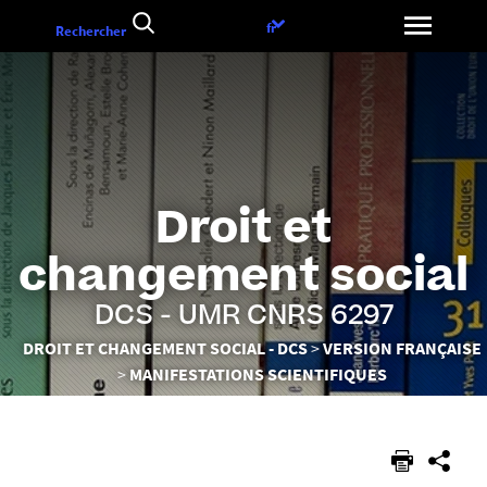
Aller
Choix
fr
Rechercher
au
de
contenu
la
langue
Droit et
changement social
DCS - UMR CNRS 6297
Vous
DROIT ET CHANGEMENT SOCIAL - DCS
VERSION FRANÇAISE
êtes
MANIFESTATIONS SCIENTIFIQUES
ici :