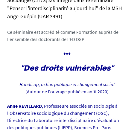
Sociologie (CENS) & s'intègre dans le séminaire
s
.
"Penser l'interdisciplinarité aujourd'hui" de la MSH
e
u
Ange-Guépin (UAR 3491)
n
i
v
Ce séminaire est accrédité comme Formation auprès de
-
l'ensemble des doctorants de l'ED DSP
n
a
♦♦♦
n
t
"Des droits vulnérables"
e
s
Handicap, action publique et changement social
.
(Autour de l'ouvrage publié en août 2020)
f
r
Anne REVILLARD
, Professeure associée en sociologie à
/
l'Observatoire sociologique du changement (OSC),
m
Directrice du Laboratoire interdisciplinaire d'évaluation
e
des politiques publiques (LIEPP), Sciences Po - Paris
d