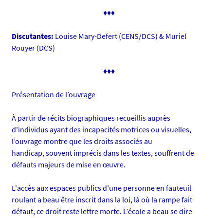
i
♦♦♦
a
s
Discutantes:
Louise Mary-Defert (CENS/DCS) & Muriel
/
Rouyer (DCS)
p
h
♦♦♦
o
t
Présentation de l’ouvrage
o
/
À partir de récits biographiques recueillis auprès
m
d'individus ayant des incapacités motrices ou visuelles,
i
l’ouvrage montre que les droits associés au
n
handicap, souvent imprécis dans les textes, souffrent de
i
défauts majeurs de mise en œuvre.
a
t
L'accès aux espaces publics d’une personne en fauteuil
u
roulant a beau être inscrit dans la loi, là où la rampe fait
r
défaut, ce droit reste lettre morte. L’école a beau se dire
e