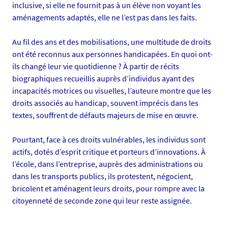
inclusive, si elle ne fournit pas à un élève non voyant les
-
aménagements adaptés, elle ne l’est pas dans les faits.
s
e
Au fil des ans et des mobilisations, une multitude de droits
a
ont été reconnus aux personnes handicapées. En quoi ont-
n
ils changé leur vie quotidienne ? À partir de récits
c
biographiques recueillis auprès d’individus ayant des
e
incapacités motrices ou visuelles, l’auteure montre que les
-
droits associés au handicap, souvent imprécis dans les
2
textes, souffrent de défauts majeurs de mise en œuvre.
-
f
Pourtant, face à ces droits vulnérables, les individus sont
e
actifs, dotés d’esprit critique et porteurs d’innovations. À
v
l’école, dans l’entreprise, auprès des administrations ou
r
dans les transports publics, ils protestent, négocient,
i
bricolent et aménagent leurs droits, pour rompre avec la
e
citoyenneté de seconde zone qui leur reste assignée.
r
-