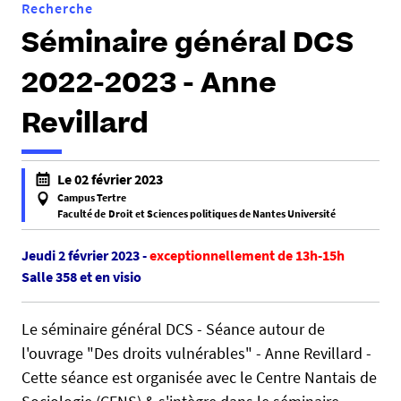
Recherche
Séminaire général DCS
2022-2023 - Anne
Revillard
h
Le 02 février 2023
t
Campus Tertre
t
Faculté de Droit et Sciences politiques de Nantes Université
f
p
a
Jeudi 2 février 2023 -
exceptionnellement de 13h-15h
s
l
Salle 358 et en visio
:
s
/
e
/
Le séminaire général DCS - Séance autour de
f
d
l'ouvrage "Des droits vulnérables" - Anne Revillard -
a
c
Cette séance est organisée avec le Centre Nantais de
l
s