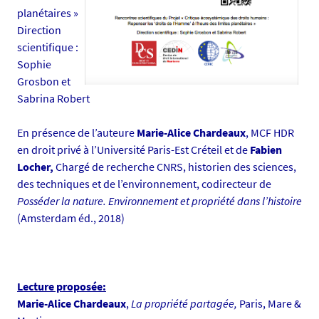
s
planétaires »
/
Direction
p
scientifique :
h
Sophie
o
Grosbon et
t
Sabrina Robert
o
/
En présence de l’auteure
Marie-Alice Chardeaux
, MCF HDR
c
en droit privé à l’Université Paris-Est Créteil et de
Fabien
a
Locher,
Chargé de recherche CNRS, historien des sciences,
p
des techniques et de l’environnement, codirecteur de
t
Posséder la nature. Environnement et propriété dans l’histoire
u
(Amsterdam éd., 2018)
r
e
-
d
Lecture proposée:
-
Marie-Alice Chardeaux
,
La propriété partagée,
Paris, Mare &