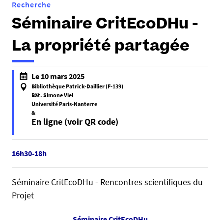
Recherche
Séminaire CritEcoDHu -
La propriété partagée
h
Le 10 mars 2025
t
Bibliothèque Patrick-Daillier (F-139)
t
Bât. Simone Viel
Université Paris-Nanterre
p
&
s
En ligne (voir QR code)
:
f
/
a
16h30-18h
/
l
d
s
c
Séminaire CritEcoDHu - Rencontres scientifiques du
e
s
Projet
f
.
a
u
Séminaire CritEcoDHu