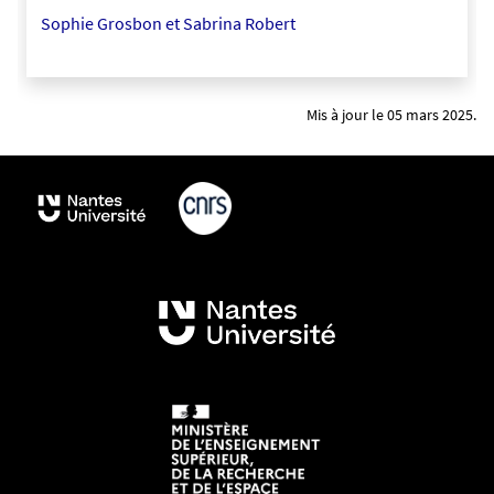
9
Sophie Grosbon et Sabrina Robert
1
5
6
Mis à jour le 05 mars 2025.
-
p
n
g