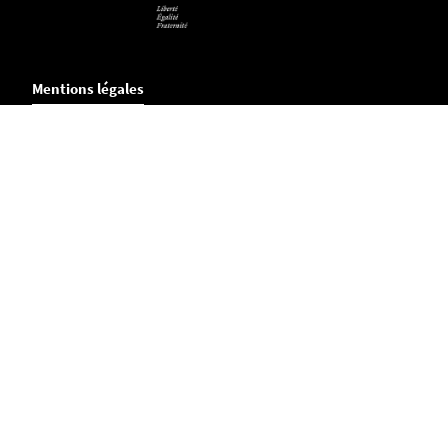
Mentions légales
Crédits et aspects légaux
Accessibilité
Cookies
Adresse
UMR Droit et Changement Social
Faculté de Droit et Sciences Politiques
Chemin de la Censive du Tertre
B.P. 81307
44313 Nantes Cedex 3
Tél
: 02 40 14 16 01
Mail :
dcs@univ-nantes.fr