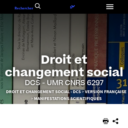
Aller
Choix
fr
Rechercher
au
de
contenu
la
langue
Droit et
changement social
DCS - UMR CNRS 6297
Vous
DROIT ET CHANGEMENT SOCIAL - DCS
VERSION FRANÇAISE
êtes
MANIFESTATIONS SCIENTIFIQUES
ici :