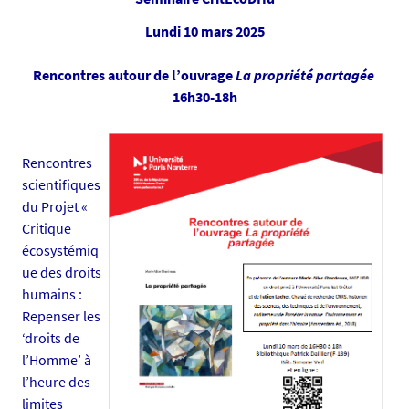
l
n
s
i
Lundi 10 mars 2025
e
v
-
Rencontres autour de l’ouvrage
La propriété partagée
n
16h30-18h
a
n
t
Rencontres
e
scientifiques
s
du Projet «
.
Critique
f
écosystémiq
r
ue des droits
/
humains :
m
Repenser les
e
‘droits de
d
l’Homme’ à
i
l’heure des
a
limites