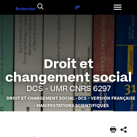
Aller
Choix
fr
Rechercher
au
de
contenu
la
langue
Droit et
changement social
DCS - UMR CNRS 6297
Vous
DROIT ET CHANGEMENT SOCIAL - DCS
VERSION FRANÇAISE
êtes
MANIFESTATIONS SCIENTIFIQUES
ici :