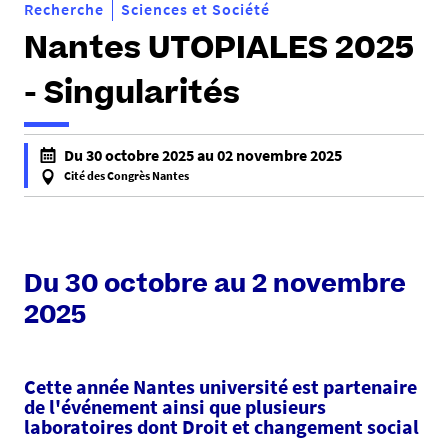
Recherche
Sciences et Société
Nantes UTOPIALES 2025
- Singularités
h
Du 30 octobre 2025 au 02 novembre 2025
t
Cité des Congrès Nantes
t
f
p
a
s
l
:
s
Du 30 octobre au 2 novembre
/
e
/
2025
f
d
a
c
l
Cette année Nantes université est partenaire
s
s
de l'événement ainsi que plusieurs
.
e
laboratoires dont Droit et changement social
u