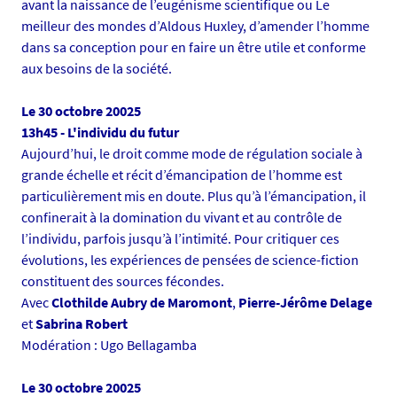
avant la naissance de l’eugénisme scientifique ou Le
s
meilleur des mondes d’Aldous Huxley, d’amender l’homme
/
dans sa conception pour en faire un être utile et conforme
p
aux besoins de la société.
h
o
Le 30 octobre 20025
t
13h45 - L'individu du futur
o
Aujourd’hui, le droit comme mode de régulation sociale à
/
grande échelle et récit d’émancipation de l’homme est
i
particulièrement mis en doute. Plus qu’à l’émancipation, il
m
confinerait à la domination du vivant et au contrôle de
a
l’individu, parfois jusqu’à l’intimité. Pour critiquer ces
g
évolutions, les expériences de pensées de science-fiction
e
constituent des sources fécondes.
0
Avec
Clothilde Aubry de Maromont
,
Pierre-Jérôme Delage
0
et
Sabrina Robert
1
Modération : Ugo Bellagamba
_
1
Le 30 octobre 20025