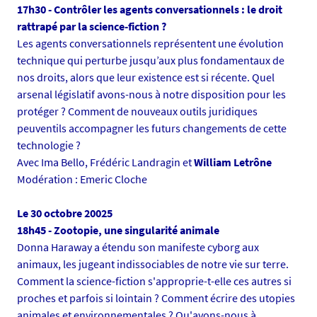
7
17h30 - Contrôler les agents conversationnels : le droit
5
rattrapé par la science-fiction ?
9
Les agents conversationnels représentent une évolution
4
technique qui perturbe jusqu’aux plus fondamentaux de
9
nos droits, alors que leur existence est si récente. Quel
8
arsenal législatif avons-nous à notre disposition pour les
2
protéger ? Comment de nouveaux outils juridiques
4
peuventils accompagner les futurs changements de cette
9
technologie ?
4
Avec Ima Bello, Frédéric Landragin et
William Letrône
6
Modération : Emeric Cloche
7
-
Le 30 octobre 20025
j
18h45 - Zootopie, une singularité animale
p
Donna Haraway a étendu son manifeste cyborg aux
g
animaux, les jugeant indissociables de notre vie sur terre.
Comment la science-fiction s'approprie-t-elle ces autres si
proches et parfois si lointain ? Comment écrire des utopies
animales et environnementales ? Qu'avons-nous à