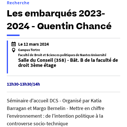
Recherche
Les embarqués 2023-
2024 - Quentin Chancé
h
Le 12 mars 2024
t
Campus Tertre
t
Faculté de Droit et Sciences politiques de Nantes Université
Salle du Conseil (358) - Bât. B de la faculté de
p
droit 3ème étage
s
:
f
/
a
12h30-13h30/14h
/
l
d
s
Séminaire d'accueil DCS - Organisé par Katia
c
e
Barragan et Margo Bernelin - Mettre en chiffre
s
f
l'environnement : de l'intention politique à la
.
a
u
controverse socio-technique
l