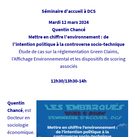
n
s
i
Séminaire d'accueil à DCS
e
v
Mardi 12 mars 2024
-
Quentin Chancé
n
Mettre en chiffre l'environnement : de
a
l'intention politique à la controverse socio-technique
n
Étude de cas sur la réglementation Green Claims,
t
l'Affichage Environnemental et les dispositifs de scoring
e
associés
s
.
12h30/13h30-14h
f
r
/
Quentin
m
Chancé
, est
e
Docteur en
d
sociologie
i
économique.
a