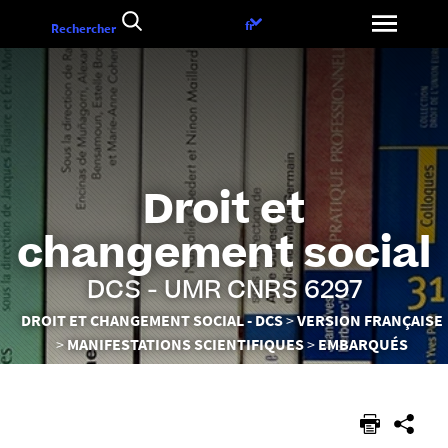
Aller
Choix
fr
Rechercher
au
de
contenu
la
langue
Droit et
changement social
DCS - UMR CNRS 6297
Vous
DROIT ET CHANGEMENT SOCIAL - DCS
VERSION FRANÇAISE
êtes
MANIFESTATIONS SCIENTIFIQUES
EMBARQUÉS
ici :