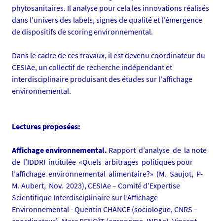
u
phytosanitaires. Il analyse pour cela les innovations réalisés
e
dans l'univers des labels, signes de qualité et l'émergence
s
de dispositifs de scoring environnemental.
-
1
Dans le cadre de ces travaux, il est devenu coordinateur du
2
CESIAe, un collectif de recherche indépendant et
0
interdisciplinaire produisant des études sur l'affichage
3
environnemental.
2
0
2
Lectures proposées:
4
_
Affichage environnemental.
Rapport d’analyse de la note
1
de l’IDDRI intitulée «Quels arbitrages politiques pour
7
l’affichage environnemental alimentaire?» (M. Saujot, P-
0
M. Aubert, Nov. 2023), CESIAe – Comité d’Expertise
9
Scientifique Interdisciplinaire sur l’Affichage
1
Environnemental - Quentin CHANCE (sociologue, CNRS –
1