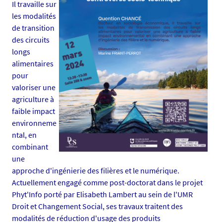
Il travaille sur
s
les modalités
/
de transition
p
des circuits
h
longs
o
alimentaires
t
pour
o
valoriser une
/
agriculture à
l
faible impact
e
environneme
s
ntal, en
-
combinant
e
une
m
approche d'ingénierie des filières et le numérique.
b
Actuellement engagé comme post-doctorat dans le projet
a
Phyt'Info porté par Elisabeth Lambert au sein de l'UMR
r
Droit et Changement Social, ses travaux traitent des
q
modalités de réduction d'usage des produits