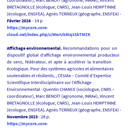
coordinateur), Marc BENOÎT (agronome, INRAe), Vincent
1
BRETAGNOLLE (écologue, CNRS), Jean-Louis HEMPTINNE
5
(écologue, ENSFEA), Agnès TERRIEUX (géographe, ENSFEA) -
6
Février 2024
- 14 p
6
https://mycore.core-
1
cloud.net/index.php/s/WerUk6Iq1SkTMZK
8
3
Affichage environnemental.
Recommandations pour un
-
dispositif global d’affichage environnemental producteur
p
de sens, fédérateur, et apte à accélérer la transition
n
écologique. Pour des systèmes agricoles et alimentaires
g
soutenables et résilients, , CESIAe – Comité d’Expertise
Scientifique Interdisciplinaire sur l’Affichage
Environnemental - Quentin CHANCE (sociologue, CNRS –
coordinateur), Marc BENOÎT (agronome, INRAe), Vincent
BRETAGNOLLE (écologue, CNRS), Jean-Louis HEMPTINNE
(écologue, ENSFEA), Agnès TERRIEUX (géographe, ENSFEA) -
Novembre 2023
- 28 p.
https://mycore.core-