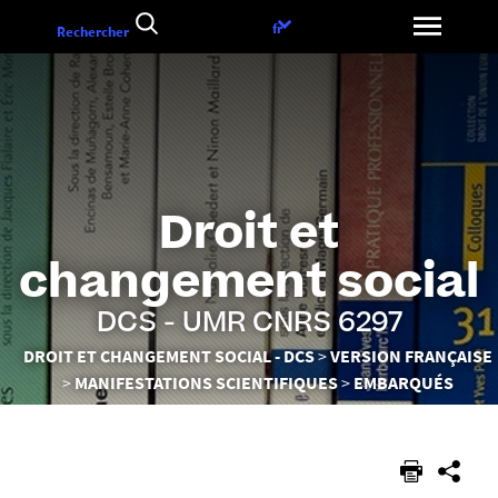
Aller
Choix
fr
Rechercher
au
de
contenu
la
langue
Droit et
changement social
DCS - UMR CNRS 6297
Vous
DROIT ET CHANGEMENT SOCIAL - DCS
VERSION FRANÇAISE
êtes
MANIFESTATIONS SCIENTIFIQUES
EMBARQUÉS
ici :