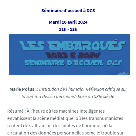
c
a
s
Séminaire d'accueil à DCS
l
.
s
Mardi 16 avril 2024
u
e
11h - 13h
n
i
v
-
n
a
n
t
--- --- ---
e
Marie Potus
,
L’institution de l’humain. Réflexion critique sur
s
la summa divisio personne/chose au XXIe siècle
.
f
Résumé :
À l’heure où les machines intelligentes
r
envahissent la scène médiatique, où les transhumanistes
/
tentent de s’affranchir des limites de l’homme, où la
m
circulation des données personnelles sème le trouble sur