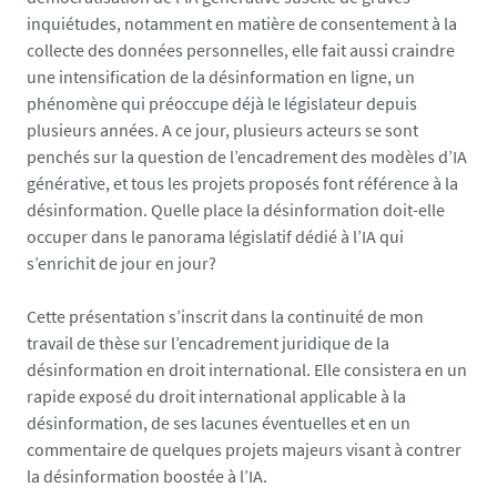
a
inquiétudes, notamment en matière de consentement à la
r
collecte des données personnelles, elle fait aussi craindre
q
une intensification de la désinformation en ligne, un
u
phénomène qui préoccupe déjà le législateur depuis
e
plusieurs années. A ce jour, plusieurs acteurs se sont
s
penchés sur la question de l’encadrement des modèles d’IA
-
générative, et tous les projets proposés font référence à la
1
désinformation. Quelle place la désinformation doit-elle
6
occuper dans le panorama législatif dédié à l’IA qui
0
s’enrichit de jour en jour?
4
2
Cette présentation s’inscrit dans la continuité de mon
0
travail de thèse sur l’encadrement juridique de la
2
désinformation en droit international. Elle consistera en un
4
rapide exposé du droit international applicable à la
_
désinformation, de ses lacunes éventuelles et en un
1
commentaire de quelques projets majeurs visant à contrer
7
la désinformation boostée à l’IA.