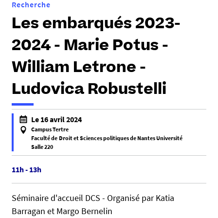
Recherche
Les embarqués 2023-
2024 - Marie Potus -
William Letrone -
Ludovica Robustelli
h
Le 16 avril 2024
t
Campus Tertre
t
Faculté de Droit et Sciences politiques de Nantes Université
Salle 220
p
f
s
a
11h - 13h
:
l
/
s
/
Séminaire d'accueil DCS - Organisé par Katia
e
d
Barragan et Margo Bernelin
f