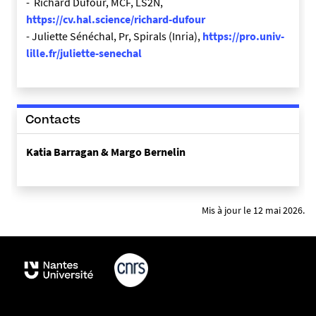
- Richard Dufour, MCF, LS2N,
https://cv.hal.science/richard-dufour
- Juliette Sénéchal, Pr, Spirals (Inria),
https://pro.univ-
lille.fr/juliette-senechal
Contacts
Katia Barragan & Margo Bernelin
Mis à jour le 12 mai 2026.