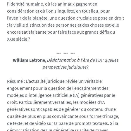
e
l’identité humaine, où les animaux gagnent en
d
considération et où l’on s’inquiète, en tout lieu, pour
i
l’avenir de la planète, une question cruciale se pose en droit
a
: la vieille distinction des personnes et des choses est-elle
s
encore satisfaisante pour faire face aux grands défis du
/
XXIe siècle ?
p
h
--- --- ---
o
William Letrone
,
Désinformation à l’ère de l’IA : quelles
t
perspectives juridiques?
o
/
Résumé :
L’actualité juridique révèle un véritable
l
engouement pour la question de l’encadrement des
e
modèles d’intelligence artificielle (IA) génératives par le
s
droit. Particulièrement versatiles, les modèles d’IA
-
génératives sont capables de générer du contenu d’une
e
qualité de plus en plus convaincante sous forme d’image,
m
de texte, et de vidéo sur la base de prompts textuels. Si la
b
démocratisation de l’IA générative suscite de graves