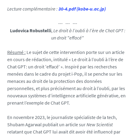
1
2
Lecture complémentaire :
30-4.pdf (kobe-u.ac.jp)
9
2
--- --- ---
8
Ludovica Robustelli
,
Le droit à l’oubli à l’ère de Chat GPT :
9
un droit "effacé"
9
2
Résumé :
Le sujet de cette intervention porte sur un article
3
en cours de rédaction, intitulé « Le droit à l’oubli à l’ère de
8
Chat GPT: un droit 'effacé' ». Inspiré par les recherches
7
menées dans le cadre du projet i-Pop, il se penche sur les
-
menaces au droit de la protection des données
p
personnelles, et plus précisément au droit à l’oubli, par les
n
nouveaux systèmes d’intelligence artificielle générative, en
g
prenant l’exemple de Chat GPT.
En novembre 2023, le journaliste spécialiste de la tech,
Shubam Agarwal publiait un article sur
New Scientist
relatant que Chat GPT lui avait dit avoir été influencé par