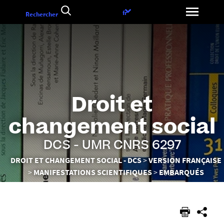
Aller
Choix
fr
Rechercher
au
de
contenu
la
langue
Droit et
changement social
DCS - UMR CNRS 6297
Vous
DROIT ET CHANGEMENT SOCIAL - DCS
VERSION FRANÇAISE
êtes
MANIFESTATIONS SCIENTIFIQUES
EMBARQUÉS
ici :