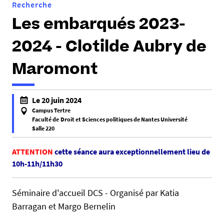
Recherche
Les embarqués 2023-
2024 - Clotilde Aubry de
Maromont
h
Le 20 juin 2024
t
Campus Tertre
t
Faculté de Droit et Sciences politiques de Nantes Université
Salle 220
p
f
s
a
ATTENTION
cette séance aura exceptionnellement lieu de
:
l
10h-11h/11h30
/
s
/
e
d
Séminaire d'accueil DCS - Organisé par Katia
f
c
Barragan et Margo Bernelin
a
s
l