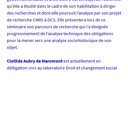
qu’elle a étudié dans le cadre de son habilitation à diriger
q
des recherches et dont elle poursuit l’analyse par son projet
u
de recherche CNRS à DCS. Elle présentera lors de ce
e
séminaire son parcours de recherche qui l’a éloignée
s
progressivement de l’analyse technique des obligations
-
pour la mener vers une analyse sociohistorique de son
2
objet.
0
0
Clotilde Aubry de Maromont
est actuellement en
6
délégation cnrs au laboratoire Droit et changement social
2
0
2
4
_
1
7
1
6