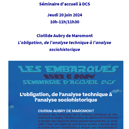
.
Séminaire d'accueil à DCS
s
u
e
Jeudi 20 juin 2024
n
10h-11h/11h30
i
v
Clotilde Aubry de Maromont
-
L’obligation, de l’analyse technique à l’analyse
n
sociohistorique
a
n
t
e
s
.
f
r
/
m
e
d