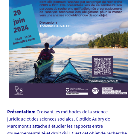
i
a
s
/
p
h
o
t
o
/
l
e
s
-
e
Présentation:
Croisant les méthodes de la science
m
juridique et des sciences sociales, Clotilde Aubry de
b
Maromont s’attache à étudier les rapports entre
a
gouvernementalité et droit civil. C’est cet objet de recherche
r