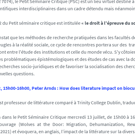
7074), le Petit Séminaire Critique (PSC) est un lieu virtuel destiné
ntifiques interdisciplinaires dans un cadre détendu mais néanmoin
 du Petit séminaire critique est intitulée
« le droit à l'épreuve du so
nstat que les méthodes de recherche pratiquées dans les facultés 
gles à la réalité sociale, ce cycle de rencontres portera sur des tr
ont entre l'étude des institutions et celle du monde vécu. S'y côtoi
es problématiques épistémologiques et des études de cas avec la d
recherches socio-juridiques et de favoriser la socialisation des cher
velles questions.
22, 15h00-16h00, Peter Arnds : How does literature impact on biocul
st professeur de littérature comparé à Trinity College Dublin, tradu
ra dans le Petit Séminaire Critique mercredi 13 juillet, de 15h00 à 
ouvrage (Wolves at the Door: Migration, Dehumanization, Rew
021) et évoquera, en anglais, l’impact de la littérature sur la divers