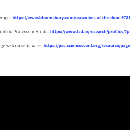
--
vrage :
https://www.bloomsbury.com/us/wolves-at-the-door-978
rofil du Professeur Arnds :
https://www.tcd.ie/research/profiles/?p
page web du séminaire :
https://psc.sciencesconf.org/resource/page