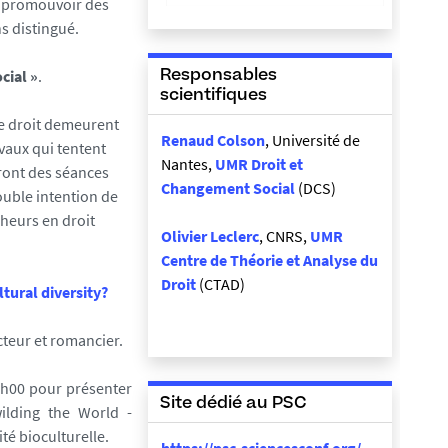
 à promouvoir des
s distingué.
cial »
.
Responsables
scientifiques
de droit demeurent
Renaud Colson
, Université de
avaux qui tentent
Nantes,
UMR Droit et
eront des séances
Changement Social
(DCS)
ouble intention de
cheurs en droit
Olivier Leclerc
, CNRS,
UMR
Centre de Théorie et Analyse du
Droit
(CTAD)
tural diversity?
cteur et romancier.
16h00 pour présenter
Site dédié au PSC
ilding the World -
ité bioculturelle.