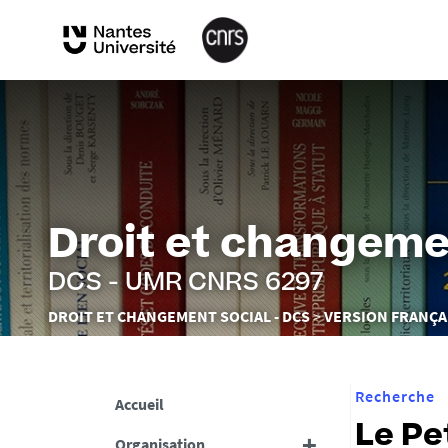
Droit et changeme
DCS - UMR CNRS 6297
Vous
DROIT ET CHANGEMENT SOCIAL - DCS
VERSION FRANÇA
êtes
ici :
Recherche
Accueil
Le Pe
Organisation