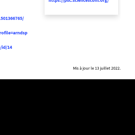
https://psc.sciencesconf.org/
1501366765/
rofile=arndsp
/id/14
Mis à jour le 13 juillet 2022.