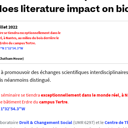
oes literature impact on bio
illet 2022
re se tiendra
exceptionnellement dans le
l, à Nantes
, au milieu du bois derrière le
Erdre du
campus Tertre
.
5"N 1°32'54.3"W
 Chatham House)
 à promouvoir des échanges scientifiques interdisciplinaire
s néanmoins distingué.
séminaire se tiendra
exceptionnellement dans le monde réel, à 
 le bâtiment Erdre du
campus Tertre
.
 1°32'54.3"W
laboratoire
Droit & Changement Social
(UMR 6297) et le
Centre de T