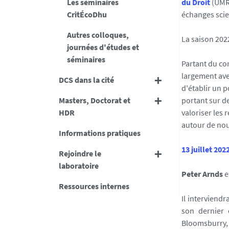
Les séminaires
du Droit
(UMR 
-
CritÉcoDhu
échanges scie
n
Autres colloques,
a
La saison 2022
journées d'études et
n
séminaires
t
Partant du co
e
largement aveu
DCS dans la cité
s
d'établir un p
.
Masters, Doctorat et
portant sur d
f
HDR
valoriser les 
r
autour de nou
Informations pratiques
/
m
13 juillet 20
Rejoindre le
e
laboratoire
d
Peter Arnds
e
i
Ressources internes
a
Il interviend
s
son dernier 
/
Bloomsburry, 2