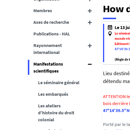
How d
Membres
Axes de recherche
h
Le 13 ju
t
Publications - HAL
Le séminai
t
monde rée
bâtiment 
Rayonnement
p
47°14'39.
international
s
:
(Règle de
Manifestations
f
/
scientifiques
a
Lieu destiné
/
l
d
détendu mai
Le séminaire général
s
c
e
Les embarqués
s
ATTENTION le 
f
.
bois derrière
Les ateliers
a
u
47°14'39.5"N
d'histoire du droit
l
n
colonial
s
i
Porté par le 
e
v