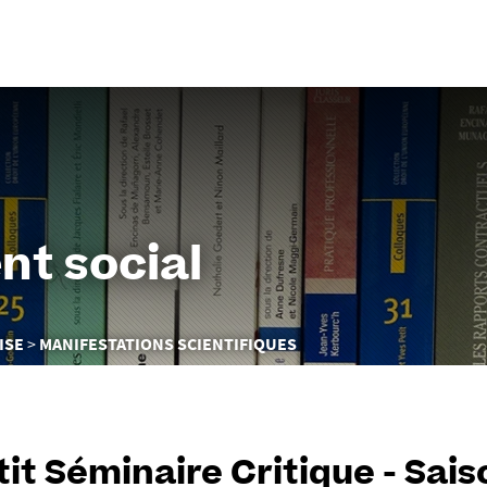
Aller
au
contenu
nt social
ISE
MANIFESTATIONS SCIENTIFIQUES
tit Séminaire Critique - Sais