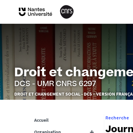
Droit et changeme
DCS - UMR CNRS 6297
Vous
DROIT ET CHANGEMENT SOCIAL - DCS
VERSION FRANÇA
êtes
ici :
Recherche
Accueil
Journ
Organisation