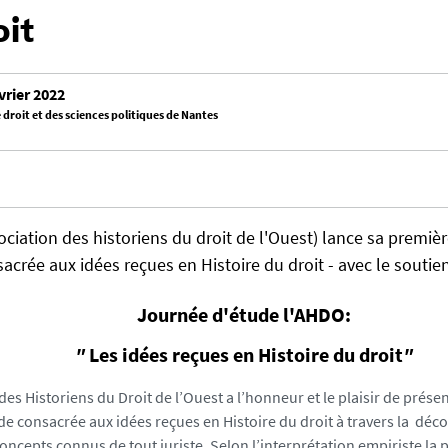
oit
vrier 2022
 droit et des sciences politiques de Nantes
ciation des historiens du droit de l'Ouest) lance sa premiè
acrée aux idées reçues en Histoire du droit - avec le souti
Journée d'étude l'AHDO:
"
Les idées reçues en Histoire du droit
"
des Historiens du Droit de l’Ouest a l’honneur et le plaisir de prése
de consacrée aux idées reçues en Histoire du droit à travers la déc
oncepts connus de tout juriste. Selon l’interprétation empiriste la p