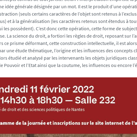
e idée générale désignée par un mot. Il est le produit d’une opérati
straction (seuls certains caractères de l’objet sont retenus à l’exclu
s) et à la généralisation (les caractères retenus sont étendus à tou
 les possèdent). C’est donc cette opération, cette forme de subjecti
e. La science du droit, a fortiori les règles de droit, reposant sur l
ers ce prisme déformant, cette construction intellectuelle, il est alor
par une étude thématique, l’origine et les influences des concepts c
 alors étudié et analysé par les intervenants les objets juridiques clas
le Pouvoir et l’Etat ainsi que la coutume, les influences ou encore l’