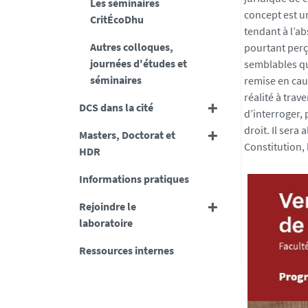
Les séminaires
-
concept est un
CritÉcoDhu
n
tendant à l’ab
Autres colloques,
a
pourtant perçu
journées d'études et
n
semblables qui
séminaires
t
remise en caus
e
réalité à trav
DCS dans la cité
s
d’interroger, 
.
droit. Il sera
Masters, Doctorat et
f
Constitution, 
HDR
r
Informations pratiques
/
m
Rejoindre le
e
laboratoire
d
i
Ressources internes
a
s
/