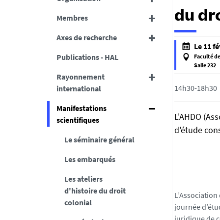
du dr
Membres
Axes de recherche
h
Le 11 fé
t
Publications - HAL
Faculté de
t
Salle 232
f
Rayonnement
p
a
14h30-18h30
international
s
l
:
Manifestations
s
/
L'AHDO (Asso
scientifiques
e
/
d'étude cons
f
d
Le séminaire général
a
c
l
Les embarqués
s
s
.
Les ateliers
e
u
d'histoire du droit
n
L’Association 
colonial
i
journée d’étu
v
juridique de c