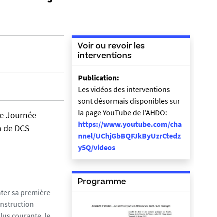
Voir ou revoir les
interventions
Publication:
Les vidéos des interventions
sont désormais disponibles sur
la page YouTube de l'AHDO:
re Journée
https://www.youtube.com/cha
en de DCS
nnel/UChjGbBQFJkByUzrCtedz
y5Q/videos
Programme
nter sa première
onstruction
lus courante, le