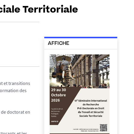
iale Territoriale
AFFICHE
t et transitions
 formation des
s de doctorat en
torants et les