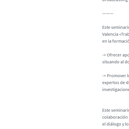
1
7
———
8
0
Este seminari
3
Valencia «Tra
8
en la formaci
7
8
-> Ofrecer apo
7
situando al d
6
6
-> Promover l
8
expertos de d
9
investigacione
Este seminari
colaboración 
el diálogo y 