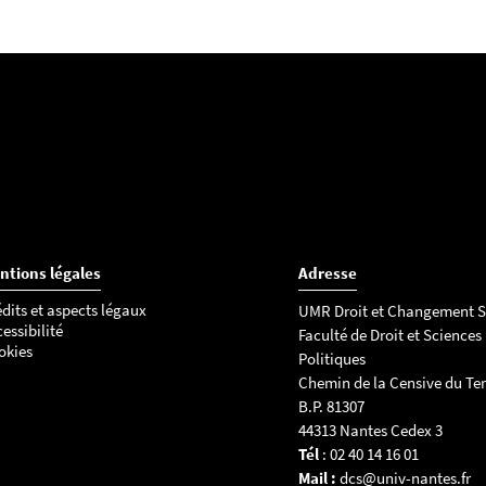
ntions légales
Adresse
dits et aspects légaux
UMR Droit et Changement S
essibilité
Faculté de Droit et Sciences
okies
Politiques
Chemin de la Censive du Ter
B.P. 81307
44313 Nantes Cedex 3
Tél
: 02 40 14 16 01
Mail :
dcs@univ-nantes.fr