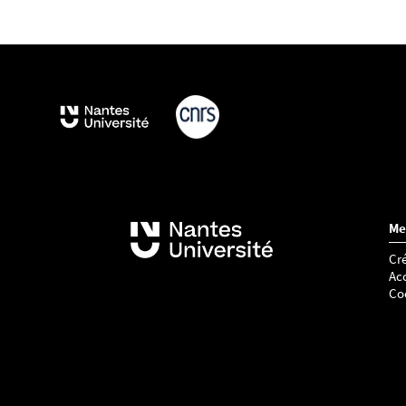
Me
Cré
Acc
Co