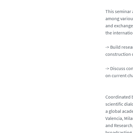
c
o
This seminar a
l
among various
e
and exchange,
-
the internatio
m
a
-> Build rese
g
construction 
g
i
-> Discuss co
-
on current ch
g
e
r
Coordinated b
m
scientific dia
a
a global acad
i
Valencia, Mil
n
and Research, 
_
broadcasting 