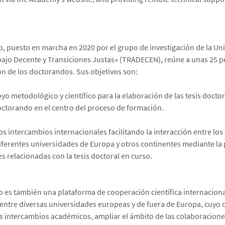
o, puesto en marcha en 2020 por el grupo de investigación de la Un
bajo Decente y Transiciones Justas» (TRADECEN), reúne a unas 25 p
ón de los doctorandos. Sus objetivos son:
yo metodológico y científico para la elaboración de las tesis doctor
octorando en el centro del proceso de formación.
os intercambios internacionales facilitando la interacción entre los
iferentes universidades de Europa y otros continentes mediante la
s relacionadas con la tesis doctoral en curso.
o es también una plataforma de cooperación científica internaciona
entre diversas universidades europeas y de fuera de Europa, cuyo o
los intercambios académicos, ampliar el ámbito de las colaboraciones