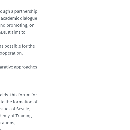
hrough a partnership
g academic dialogue
 and promoting, on
Ds. It aims to
s possible for the
cooperation.
arative approaches
elds, this forum for
g to the formation of
ties of Seville,
ademy of Training
trations,
rt.