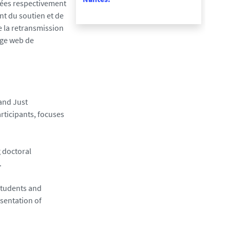
sées respectivement
ent du soutien et de
e la retransmission
page web de
and Just
rticipants, focuses
 doctoral
.
students and
sentation of