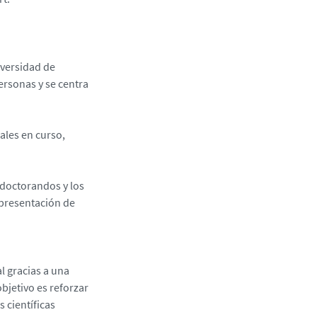
iversidad de
ersonas y se centra
ales en curso,
 doctorandos y los
 presentación de
l gracias a una
bjetivo es reforzar
 científicas