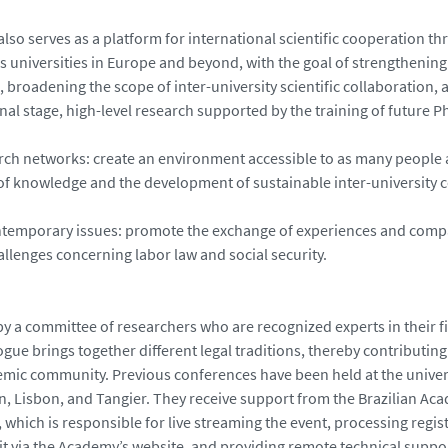
lso serves as a platform for international scientific cooperation t
 universities in Europe and beyond, with the goal of strengthenin
 broadening the scope of inter-university scientific collaboration,
nal stage, high-level research supported by the training of future Ph
arch networks: create an environment accessible to as many people a
of knowledge and the development of sustainable inter-university 
ntemporary issues: promote the exchange of experiences and comp
allenges concerning labor law and social security.
y a committee of researchers who are recognized experts in their fi
logue brings together different legal traditions, thereby contributin
emic community. Previous conferences have been held at the universi
an, Lisbon, and Tangier. They receive support from the Brazilian Ac
which is responsible for live streaming the event, processing regis
it via the Academy’s website, and providing remote technical suppo