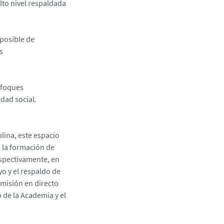
alto nivel respaldada
 posible de
s
nfoques
dad social.
lina, este espacio
a la formación de
espectivamente, en
yo y el respaldo de
smisión en directo
b de la Academia y el