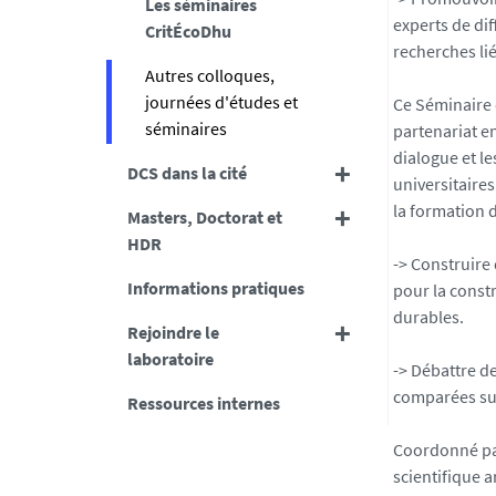
Les séminaires
-
experts de dif
CritÉcoDhu
n
recherches lié
Autres colloques,
a
journées d'études et
n
Ce Séminaire 
séminaires
t
partenariat e
e
dialogue et le
DCS dans la cité
s
universitaire
.
la formation d
Masters, Doctorat et
f
HDR
r
-> Construire
Informations pratiques
/
pour la const
m
durables.
Rejoindre le
e
laboratoire
d
-> Débattre d
i
comparées sur 
Ressources internes
a
s
Coordonné par
/
scientifique a