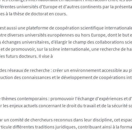
férentes universités d'Europe et d'autres continents par la présent
es à la thèse de doctorat en cours.
est aussi une plateforme de coopération scientifique international
ntre diverses universités européennes ou hors Europe, dont le but e
s échanges universitaires, d’élargir le champ des collaborations scie
s et de promouvoir, sur la scène internationale, une recherche de h
es futurs docteurs. Il vise à
 des réseaux de recherche : créer un environnement accessible au
ruction des connaissances et le développement de coopérations inte
e thèmes contemporains : promouvoir l'échange d'expériences et 
les enjeux actuels concernant le droit du travail et de la sécurité s
 un comité de chercheurs reconnus dans leur discipline, cet espa
rticule différentes traditions juridiques, contribuant ainsi à la form