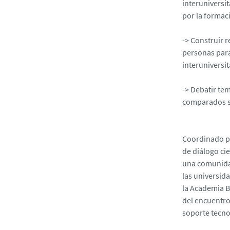
interuniversit
por la formac
-> Construir 
personas para
interuniversi
-> Debatir te
comparados so
Coordinado po
de diálogo cie
una comunidad
las universida
la Academia B
del encuentro,
soporte tecno