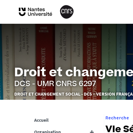
Droit et changeme
DCS - UMR CNRS 6297
Vous
DROIT ET CHANGEMENT SOCIAL - DCS
VERSION FRANÇA
êtes
ici :
Recherche
Accueil
VIe S
Organisation