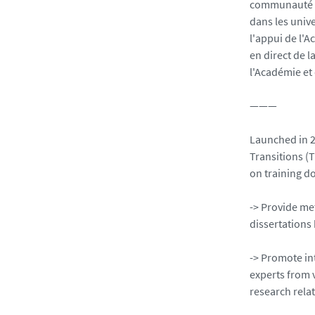
p
communauté sc
h
dans les unive
o
l'appui de l'
t
en direct de l
o
l'Académie et
/
s
———
e
-
Launched in 2
m
Transitions (
i
on training do
n
a
-> Provide me
i
dissertations 
r
e
-> Promote in
-
experts from 
n
research relat
i