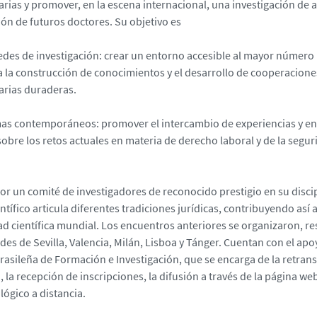
arias y promover, en la escena internacional, una investigación de 
ión de futuros doctores. Su objetivo es
redes de investigación: crear un entorno accesible al mayor número
 la construcción de conocimientos y el desarrollo de cooperacione
tarias duraderas.
mas contemporáneos: promover el intercambio de experiencias y e
bre los retos actuales en materia de derecho laboral y de la seguri
r un comité de investigadores de reconocido prestigio en su discip
ntífico articula diferentes tradiciones jurídicas, contribuyendo así 
 científica mundial. Los encuentros anteriores se organizaron, r
des de Sevilla, Valencia, Milán, Lisboa y Tánger. Cuentan con el apo
rasileña de Formación e Investigación, que se encarga de la retran
 la recepción de inscripciones, la difusión a través de la página we
lógico a distancia.