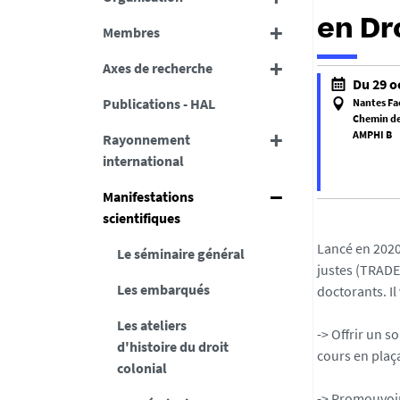
en Dro
Membres
Axes de recherche
h
Du 29 o
t
Publications - HAL
Nantes Fa
t
Chemin de 
AMPHI B
Rayonnement
p
international
s
:
Manifestations
f
/
scientifiques
a
/
l
d
Lancé en 2020 
Le séminaire général
s
c
justes (TRADE
e
Les embarqués
s
doctorants. Il 
f
.
Les ateliers
a
u
-> Offrir un 
d'histoire du droit
l
n
cours en plaç
colonial
s
i
e
v
-> Promouvoir 