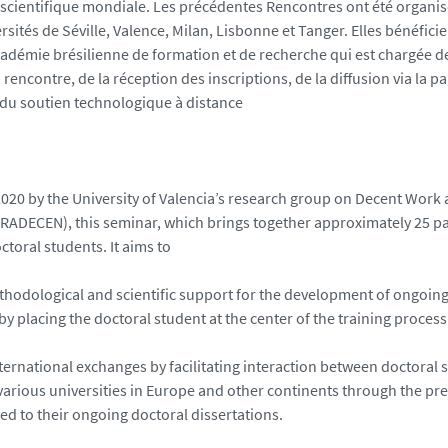
ientifique mondiale. Les précédentes Rencontres ont été organi
rsités de Séville, Valence, Milan, Lisbonne et Tanger. Elles bénéfici
Académie brésilienne de formation et de recherche qui est chargée d
a rencontre, de la réception des inscriptions, de la diffusion via la 
 du soutien technologique à distance
020 by the University of Valencia’s research group on Decent Work 
TRADECEN), this seminar, which brings together approximately 25 pa
ctoral students. It aims to
thodological and scientific support for the development of ongoing
by placing the doctoral student at the center of the training process
ternational exchanges by facilitating interaction between doctoral 
various universities in Europe and other continents through the pre
ed to their ongoing doctoral dissertations.