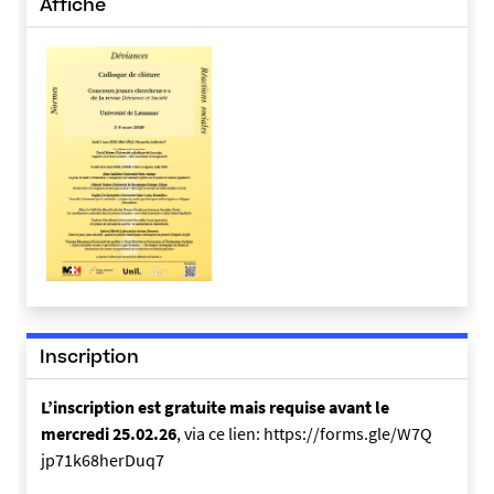
-
Affiche
a
-
1
6
-
2
5
-
4
2
_
1
7
Inscription
6
8
L’inscription est gratuite mais requise avant le
5
mercredi 25.02.26
, via ce lien: https://forms.gle/W7Q
8
jp71k68herDuq7
0