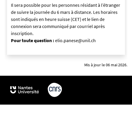
0
Il sera possible pour les personnes résidant à l’étranger
9
de suivre la journée du 6 mars à distance. Les horaires
9
sont indiqués en heure suisse (CET) et le lien de
9
connexion sera communiqué par courriel après
1
inscription.
9
Pour toute question :
elio.panese@unil.ch
Mis à jour le 06 mai 2026.