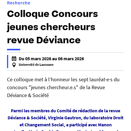
Recherche
Colloque Concours
jeunes chercheurs
revue Déviance
h
Du 05 mars 2026 au 06 mars 2026
t
Université de Laussane
t
f
p
a
Ce colloque met à l’honneur les sept lauréat·e·s du
s
l
concours "jeunes chercheur.e.s" de la Revue
:
s
Déviance & Société
/
e
/
f
Parmi les membres du Comité de rédaction de la revue
d
a
Déviance & Société, Virginie Gautron, du laboratoire Droit
c
l
et Changement Social, a participé avec Manon
s
s