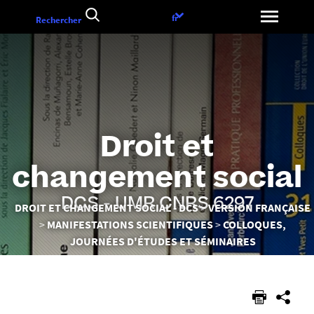
Aller
Choix
fr
Rechercher
au
de
contenu
la
langue
Droit et
changement social
DCS - UMR CNRS 6297
Vous
DROIT ET CHANGEMENT SOCIAL - DCS
VERSION FRANÇAISE
êtes
MANIFESTATIONS SCIENTIFIQUES
COLLOQUES,
ici :
JOURNÉES D'ÉTUDES ET SÉMINAIRES