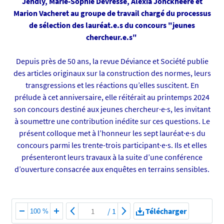
Jendly, Marie-Sophie Devresse, Alexia Jonckheere et
.
e
Marion Vacheret au groupe de travail chargé du processus
u
de sélection des lauréat.e.s du concours "jeunes
n
chercheur.e.s"
i
v
Depuis près de 50 ans, la revue Déviance et Société publie
-
des articles originaux sur la construction des normes, leurs
n
transgressions et les réactions qu’elles suscitent. En
a
prélude à cet anniversaire, elle réitérait au printemps 2024
n
son concours destiné aux jeunes chercheur·e·s, les invitant
t
à soumettre une contribution inédite sur ces questions. Le
e
présent colloque met à l’honneur les sept lauréat·e·s du
s
concours parmi les trente-trois participant·e·s. Ils et elles
.
présenteront leurs travaux à la suite d’une conférence
f
d’ouverture consacrée aux enquêtes en terrains sensibles.
r
/
m
e
/
1
Télécharger
100 %
d