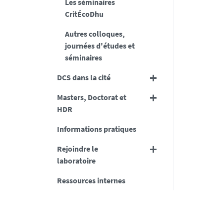
Les séminaires
-
CritÉcoDhu
n
Autres colloques,
a
journées d'études et
n
séminaires
t
e
DCS dans la cité
s
.
Masters, Doctorat et
f
HDR
r
Informations pratiques
/
m
Rejoindre le
e
laboratoire
d
i
Ressources internes
a
s
/