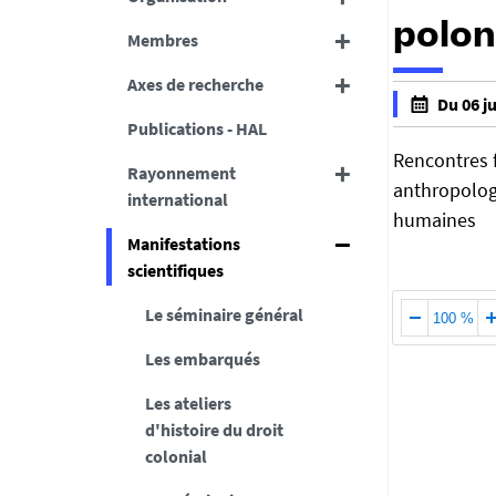
polon
Membres
Axes de recherche
h
Du 06 ju
t
Publications - HAL
f
t
a
Rencontres f
Rayonnement
p
l
anthropologu
international
s
s
humaines
:
e
Manifestations
/
f
scientifiques
/
a
d
Le séminaire général
l
100 %
c
s
Les embarqués
s
e
.
Les ateliers
u
d'histoire du droit
n
colonial
i
v