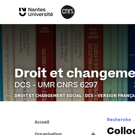
Droit et changeme
DCS - UMR CNRS 6297
Vous
DROIT ET CHANGEMENT SOCIAL - DCS
VERSION FRANÇA
êtes
ici :
Recherche
Accueil
Collo
Organisation