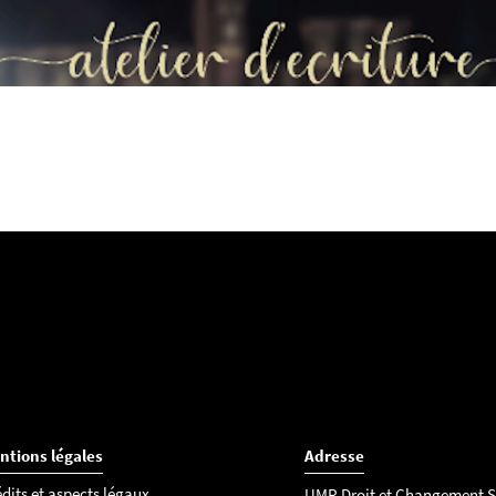
ntions légales
Adresse
dits et aspects légaux
UMR Droit et Changement S