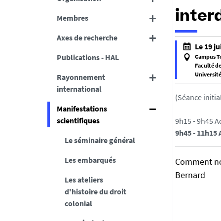
interd
Membres
Axes de recherche
h
Le 19 ju
t
Publications - HAL
Campus T
t
Faculté de
Universit
Rayonnement
p
f
international
s
a
(Séance initi
:
l
Manifestations
/
s
scientifiques
9h15 - 9h45 A
/
e
9h45 - 11h15 
d
Le séminaire général
f
c
a
Les embarqués
s
Comment nour
l
.
Bernard
s
Les ateliers
u
e
d'histoire du droit
n
colonial
i
v