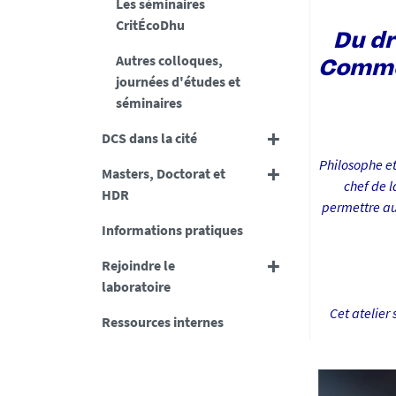
Les séminaires
-
CritÉcoDhu
n
Du dr
Autres colloques,
a
Commen
journées d'études et
n
séminaires
t
e
DCS dans la cité
s
Philosophe et
.
Masters, Doctorat et
chef de l
f
HDR
permettre aux
r
Informations pratiques
/
m
Rejoindre le
e
laboratoire
d
Cet atelier 
i
Ressources internes
a
s
/