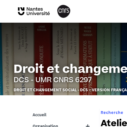
Droit et changeme
DCS - UMR CNRS 6297
Vous
DROIT ET CHANGEMENT SOCIAL - DCS
VERSION FRANÇA
êtes
ici :
Recherche
Accueil
Atelie
Organisation