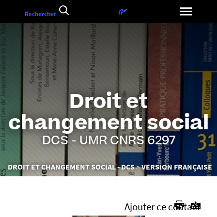
Aller
Choix
fr
Rechercher
au
de
contenu
la
langue
Droit et
changement social
DCS - UMR CNRS 6297
Vous
DROIT ET CHANGEMENT SOCIAL - DCS
VERSION FRANÇAISE
êtes
ici :
Ajouter ce contact