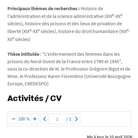
Principaux thèmes de recherches :
Histoire de
e
e
l'administration et de la science administrative (XIX
-XX
siècles), histoire des prisons et des lieux de privation de
e
e
e
liberté (XIX
-XX
siècles), histoire du droit humanitaire (XIX
-
e
XX
siècles)
Thèse intitulée
: "L'enfermement des femmes dans les
prisons du Nord-Ouest de la France entre 1789 et 1945",
sous la co-direction de M. le Professeur Grégoire Bigot et de
Mme. le Professeur Karen Fiorentino (Université Bourgogne
Europe, CREDESPO)
Activités / CV
/
1
100 %
Mis à jour le 10 avril 2026.