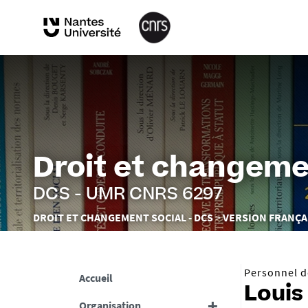
Droit et changeme
DCS - UMR CNRS 6297
Vous
DROIT ET CHANGEMENT SOCIAL - DCS
VERSION FRANÇA
êtes
ici :
Personnel de
Accueil
Loui
Organisation