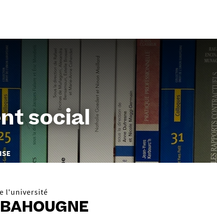
Aller
au
contenu
nt social
ISE
 l'université
s BAHOUGNE