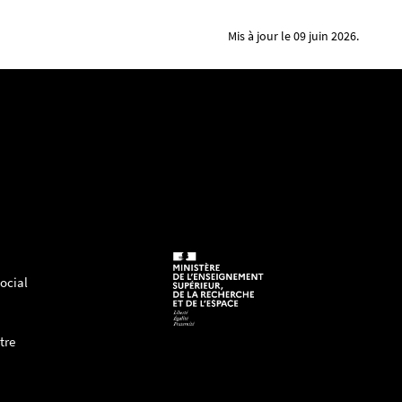
Mis à jour le 09 juin 2026.
 de Séville. Il est venu à DCS dans le cadre
erdam. Ses recherches portent sur le droit pénal.
ocial
t de Droit et Technologie de l'Université Autonome de
tre