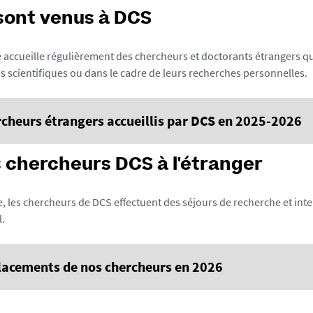
 sont venus
à DCS
e accueille régulièrement des chercheurs et doctorants étrangers qui
s scientifiques ou dans le cadre de leurs recherches personnelles.
rcheurs étrangers accueillis par DCS en 2025-2026
 chercheurs DCS à l'étranger
Rossana Vulcano
 les chercheurs de DCS effectuent des séjours de recherche et inte
Du 27 mai au 27 septembre 2026
l.
Rossana Vulcano est une doctorante de l'Université de Reggio d
tation.
lacements de nos chercheurs en 2026
Jakub Straka
Du 24 avril au 25 mai 2026