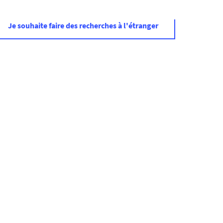
e. Ses recherches portent sur le droit de
Je souhaite faire des recherches à l'étranger
a Haye (Pays-Bas).
é à l'Université de Trente en Italie. Elle est intervenue
e. Ses recherches portent sur la criminologie.
e Rome. Elle est venue au laboratoire dans le cadre