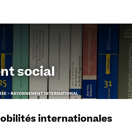
Aller
au
contenu
nt social
ISE
RAYONNEMENT INTERNATIONAL
obilités internationales