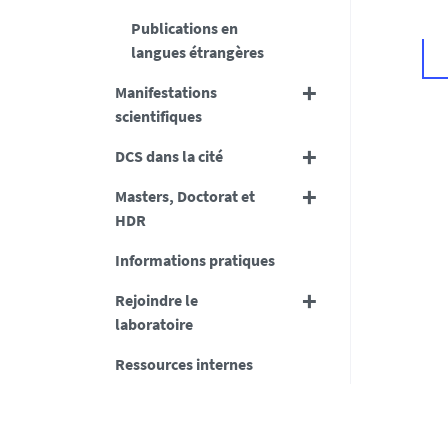
Lionel N
Publications en
l'environn
Du 26 au 3
langues étrangères
Participati
Manifestations
Emilie D
scientifiques
Du 29 sept
DCS dans la cité
dans le ca
Colloque à
Masters, Doctorat et
HDR
Araceli 
Informations pratiques
Du 29 sept
Colloque à
Rejoindre le
laboratoire
Elsa Bra
Ressources internes
Du 31 aoû
Séjour de r