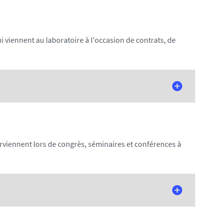
 viennent au laboratoire à l'occasion de contrats, de
rviennent lors de congrès, séminaires et conférences à
e Calabre en Italie. Ses recherches portent sur le droit