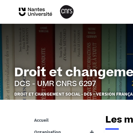
Droit et changeme
DCS - UMR CNRS 6297
Vous
DROIT ET CHANGEMENT SOCIAL - DCS
VERSION FRANÇA
êtes
ici :
Les m
Accueil
Organisation