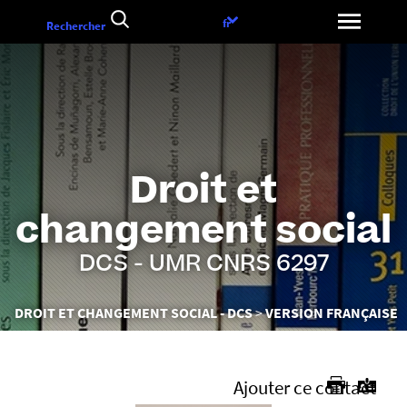
Aller
Choix
fr
Rechercher
au
de
contenu
la
langue
Droit et
changement social
DCS - UMR CNRS 6297
Vous
DROIT ET CHANGEMENT SOCIAL - DCS
VERSION FRANÇAISE
êtes
ici :
Ajouter ce contact