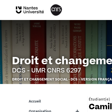
Droit et changeme
DCS - UMR CNRS 6297
Vous
DROIT ET CHANGEMENT SOCIAL - DCS
VERSION FRANÇA
êtes
ici :
Étudiant(e)
Accueil
Camil
Organisation