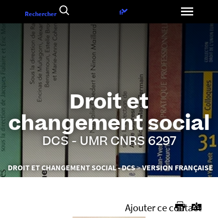
Aller
Choix
fr
Rechercher
au
de
contenu
la
langue
Droit et
changement social
DCS - UMR CNRS 6297
Vous
DROIT ET CHANGEMENT SOCIAL - DCS
VERSION FRANÇAISE
êtes
ici :
Ajouter ce contact