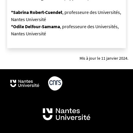
2
6
*Sabrina Robert-Cuendet
, professeure des Universités,
0
Nantes Université
9
*Odile Delfour-Samama
, professeure des Universités,
0
Nantes Université
5
1
6
Mis à jour le 11 janvier 2024.
1
-
p
n
g