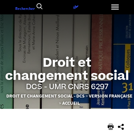
Aller
Choix
fr
Rechercher
au
de
contenu
la
langue
Droit et
changement social
DCS - UMR CNRS 6297
Vous
DROIT ET CHANGEMENT SOCIAL - DCS
VERSION FRANÇAISE
êtes
ACCUEIL
ici :