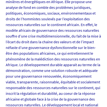
f
minières et énergétiques en Afrique. Elle propose une
r
analyse de fond en comble des problèmes juridiques,
/
politiques, économiques, sociaux, environnementaux et
m
droits de l’hommistes soulevés par l’exploitation des
e
ressources naturelles sur le continent africain. En effet, le
d
modèle africain de gouvernance des ressources naturelles
i
souffre d’une crise multidimensionnelle, du fait de la mise à
a
l’écart du droit dans la chaine des valeurs et de l’impact
s
néfaste d’une gouvernance dysfonctionnelle sur le bien-
/
être des populations africaines, ce qui entretiennent le
p
phénomène de la malédiction des ressources naturelles en
h
Afrique. Le développement durable apparait au terme de la
o
démonstration, comme une solution robuste et adéquate
t
pour une gouvernance renouvelée, économiquement
o
viable, transparente, raisonnable, équitable et socialement
/
responsable des ressources naturelles sur le continent, qui
a
inscrit la régulation et durabilité, au coeur de la réponse
v
africaine et globale face à la crise de la gouvernance des
i
ressources naturelles. Le développement local et national