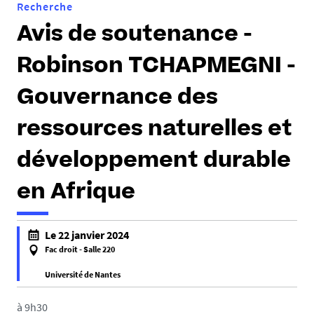
Recherche
Avis de soutenance -
Robinson TCHAPMEGNI -
Gouvernance des
ressources naturelles et
développement durable
en Afrique
h
Le 22 janvier 2024
t
Fac droit - Salle 220
t
Université de Nantes
p
f
s
a
à 9h30
: