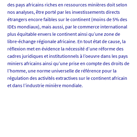
s
des pays africains riches en ressources minières doit selon
-
nos analyses, être porté par les investissements directs
s
étrangers encore faibles sur le continent (moins de 5% des
o
IDEs mondiaux), mais aussi, par le commerce international
u
plus équitable envers le continent ainsi qu’une zone de
t
libre-échange régionale africaine. En tout état de cause, la
e
réflexion met en évidence la nécessité d’une réforme des
n
cadres juridiques et institutionnels à l’oeuvre dans les pays
a
miniers africains ainsi qu’une prise en compte des droits de
n
l’homme, une norme universelle de référence pour la
c
régulation des activités extractives sur le continent africain
e
et dans l’industrie minière mondiale.
-
r
o
b
i
n
s