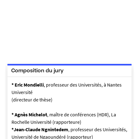
o
n
-
t
c
h
a
p
m
Composition du jury
e
g
* Eric Mondielli
, professeur des Universités, à Nantes
n
Université
i
(directeur de thèse)
_
1
* Agnès Michelot
, maître de conférences (HDR), La
7
Rochelle Université (rapporteure)
0
*Jean-Claude Ngnintedem
, professeur des Universités,
3
Université de Ngaoundéré (rapporteur)