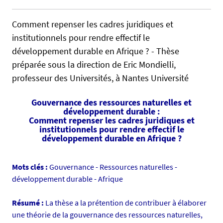
l
/
s
/
Comment repenser les cadres juridiques et
e
d
institutionnels pour rendre effectif le
f
c
développement durable en Afrique ? - Thèse
a
s
préparée sous la direction de Eric Mondielli,
l
.
professeur des Universités, à Nantes Université
s
u
e
n
Gouvernance des ressources naturelles et
i
développement durable :
v
Comment repenser les cadres juridiques et
institutionnels pour rendre effectif le
-
développement durable en Afrique ?
n
a
n
Mots clés :
Gouvernance - Ressources naturelles -
t
développement durable - Afrique
e
s
Résumé :
La thèse a la prétention de contribuer à élaborer
.
une théorie de la gouvernance des ressources naturelles,