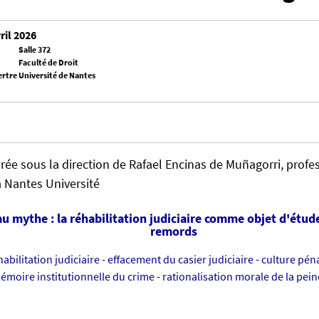
ril 2026
Salle 372
Faculté de Droit
ertre
Université de Nantes
ée sous la direction de Rafael Encinas de Muñagorri, profe
à Nantes Université
au mythe : la réhabilitation judiciaire comme objet d'étud
remords
abilitation judiciaire - effacement du casier judiciaire - culture péna
mémoire institutionnelle du crime - rationalisation morale de la peine