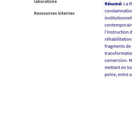
laboratoire
Résumé:
La t
a
condamnations
Ressources internes
n
institutionnel
t
contemporaine
e
l’instruction
s
réhabilitation
.
fragments de 
f
transformatio
r
conversion. M
/
mettant en lum
m
peine, entre 
e
d
i
a
s
/
p
h