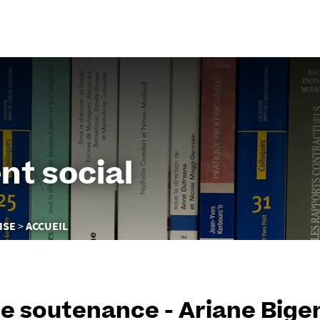
Aller
au
contenu
nt social
ISE
ACCUEIL
de soutenance - Ariane Big