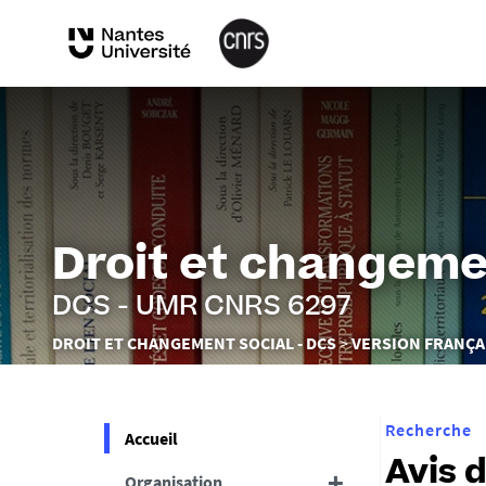
Droit et changeme
DCS - UMR CNRS 6297
Vous
DROIT ET CHANGEMENT SOCIAL - DCS
VERSION FRANÇA
êtes
ici :
Recherche
Accueil
Avis 
Organisation