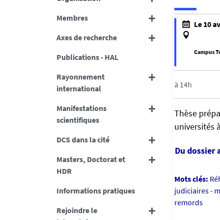
Membres
h
Le 10 av
t
Axes de recherche
t
Campus T
p
Publications - HAL
s
f
Rayonnement
:
a
à 14h
international
/
l
/
s
Manifestations
Thèse prépar
d
e
scientifiques
c
universités 
f
s
DCS dans la cité
a
.
Du dossier 
l
Masters, Doctorat et
u
s
HDR
n
e
Mots clés:
Réh
i
Informations pratiques
judiciaires - 
v
remords
-
Rejoindre le
n