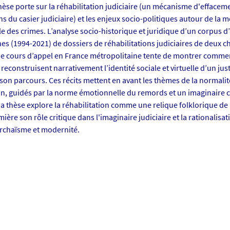
hèse porte sur la réhabilitation judiciaire (un mécanisme d'effacem
 du casier judiciaire) et les enjeux socio-politiques autour de la 
le des crimes. L’analyse socio-historique et juridique d’un corpus d’
s (1994-2021) de dossiers de réhabilitations judiciaires de deux 
 de cours d’appel en France métropolitaine tente de montrer commen
 reconstruisent narrativement l’identité sociale et virtuelle d’un just
son parcours. Ces récits mettent en avant les thèmes de la normalité
n, guidés par la norme émotionnelle du remords et un imaginaire c
a thèse explore la réhabilitation comme une relique folklorique de 
ière son rôle critique dans l'imaginaire judiciaire et la rationalisa
archaïsme et modernité.