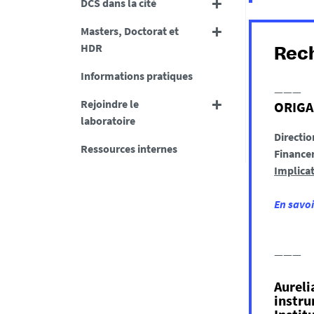
DCS dans la cité
Masters, Doctorat et
HDR
Rec
Informations pratiques
———
Rejoindre le
ORIGAM
laboratoire
Directio
Ressources internes
Finance
Implicat
En savo
———
Aureli
instru