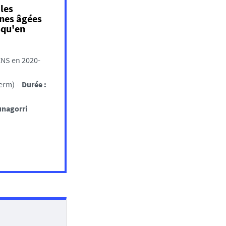
les
nnes âgées
squ'en
ENS en 2020-
serm) -
Durée :
unagorri