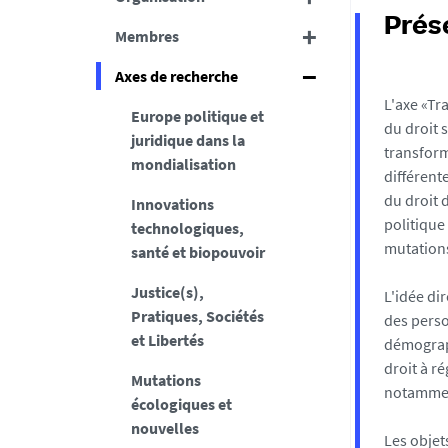
Prés
Membres
Axes de recherche
L'axe «Tr
Europe politique et
du droit 
juridique dans la
transform
mondialisation
différente
du droit d
Innovations
politique 
technologiques,
mutations
santé et biopouvoir
Justice(s),
L'idée di
Pratiques, Sociétés
des pers
et Libertés
démograph
droit à ré
Mutations
notamment
écologiques et
nouvelles
Les objet