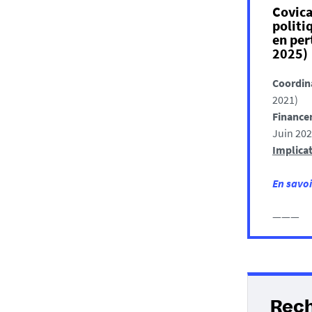
Covica
politi
en per
2025)
Coordina
2021)
Finance
Juin 202
Implicat
En savo
———
Rec