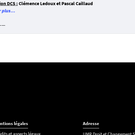
ion DCS :
Clémence Ledoux et Pascal Caillaud
r plus…
——
ntions légales
Adresse
dits et aspects légaux
UMR Droit et Changement S