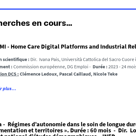
herches en cours…
I - Home Care Digital Platforms and Industrial Re
n scientifique :
Dir. Ivana Pais, Università Cattolica del Sacro Cuore i
ment :
Commission européenne, DG Emploi -
Durée :
2023 - 24 moi
ion DCS :
Clémence Ledoux, Pascal Caillaud, Nicole Teke
ir plus…
a - Régimes d’autonomie dans le soin de longue dur
mentation et territoires ». Durée : 60 mois - Dir. Lo