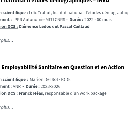
ut national d’études démographiques – INED
n scientifique :
Loïc Trabut, Institut national d’études démographiq
ment :
PPR Autonomie MITI CNRS -
Durée :
2022 - 60 mois
ion DCS :
Clémence Ledoux et Pascal Caillaud
r plus…
 Employabilité Sanitaire en Question et en Action
n scientifique :
Marion Del Sol - IODE
ment :
ANR -
Durée :
2023-2026
ion DCS :
Franck Héas
, responsable d’un work package
r plus…