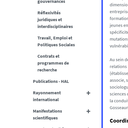
gouvernances
dimension
entrepris
Réflexivités
formation
juridiques et
jeunes en
interdisciplinaires
spécifici
Travail, Emploi et
mutations
Politiques Sociales
vulnérabi
Contrats et
Au sein d
programmes de
relations
recherche
(établiss
associe, 
Publications - HAL
sociologu
Rayonnement
sciences 
international
la condui
Gosseaume
Manifestations
scientifiques
Coordin