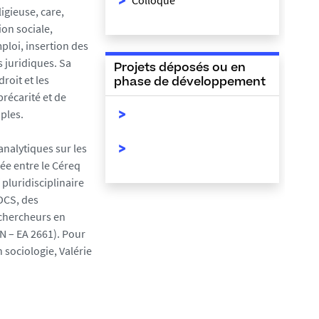
Colloque
ligieuse, care,
on sociale,
mploi, insertion des
s juridiques. Sa
Projets déposés ou en
roit et les
phase de développement
récarité et de
ples.
 analytiques sur les
ée entre le Céreq
 pluridisciplinaire
 DCS, des
 chercheurs en
N – EA 2661). Pour
 sociologie, Valérie