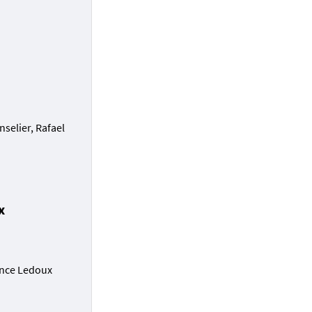
selier, Rafael
x
)
mence Ledoux