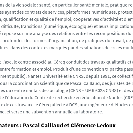
s de la vie sociale : santé, en particulier santé mentale, pratique re
es ayant des contrats de services, plateformes numériques, protecti
, qualification et qualité de l'emploi, coopératives d'activité et d'e
 difficulté, transitions (numérique, écologique) et leurs implication
té repose sur une analyse des relations entre les recompositions du d
 profondes des formes d'organisation, de pratiques du travail, de p
lités, dans des contextes marqués par des situations de crises multi
e l'axe, le centre associé au Céreq conduit des travaux qualitatifs et
 entre formation et emploi. Produit d'une convention tripartite pass
ement public), Nantes Université et le CNRS, depuis 1991, ce collectif
sous la coordination scientifique de Pascal Caillaud, des juristes de
es du centre nantais de sociologie (CENS – UMR 6025 CNRS) et des
de l'éducation du Centre de recherche en éducation de Nantes (CRE
te de ces travaux, le Céreq affecte à DCS, une ingénieure d'études en
, et verse une subvention annuelle au laboratoire.
ateurs : Pascal Caillaud et Clémence Ledoux