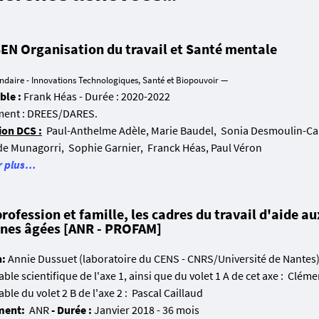
EN Organisation du travail et Santé mentale
ndaire - Innovations Technologiques, Santé et Biopouvoir
—
le :
Frank Héas - Durée : 2020-2022
ment : DREES/DARES.
ion DCS :
Paul-Anthelme Adèle, Marie Baudel, Sonia Desmoulin-Can
de Munagorri, Sophie Garnier, Franck Héas, Paul Véron
r plus…
rofession et famille, les cadres du travail d'aide au
nes âgées [ANR - PROFAM]
n:
Annie Dussuet (laboratoire du CENS - CNRS/Université de Nantes
le scientifique de l'axe 1, ainsi que du volet 1 A de cet axe : Clé
le du volet 2 B de l'axe 2 : Pascal Caillaud
ment:
ANR
- Durée :
Janvier 2018 - 36 mois