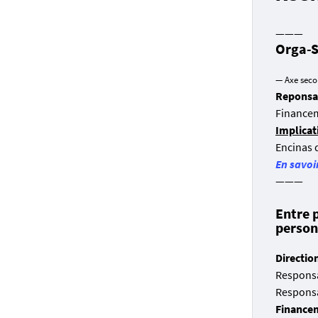
———
Orga-S
— Axe seco
Reponsab
Finance
Implicat
Encinas 
En savoi
———
Entre p
person
Directio
Responsab
Responsab
Finance