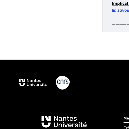
Implicat
En savoi
————
Me
Cré