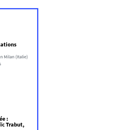
lations
n Milan (Italie)
s
ée :
ïc Trabut,