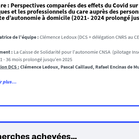
re : Perspectives comparées des effets du Covid sur 
ques et les professionnels du care auprès des perso
te d’autonomie à domicile (2021- 2024 prolongé ju
trice de l'équipe :
Clémence Ledoux
(DCS + délégation CNRS au C
ment :
La Caisse de Solidarité pour l'autonomie CNSA (pilotage In
1 - 36 mois prolongé jusqu'en 2025
ion DCS :
Clémence Ledoux, Pascal Caillaud, Rafael Encinas de M
ir plus…
herches achevées…