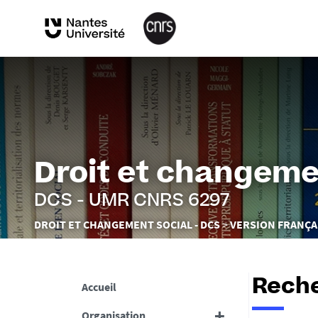
Droit et changeme
DCS - UMR CNRS 6297
Vous
DROIT ET CHANGEMENT SOCIAL - DCS
VERSION FRANÇA
êtes
ici :
Reche
Accueil
Organisation