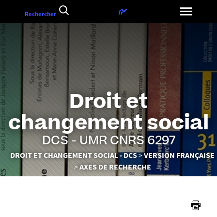
Aller
Choix
fr
Rechercher
au
de
contenu
la
langue
Droit et
changement social
DCS - UMR CNRS 6297
Vous
DROIT ET CHANGEMENT SOCIAL - DCS
VERSION FRANÇAISE
êtes
AXES DE RECHERCHE
ici :