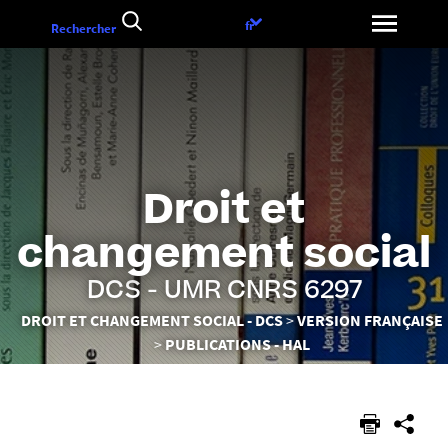
Aller
Choix
fr
Rechercher
au
de
contenu
la
langue
Droit et
changement social
DCS - UMR CNRS 6297
Vous
DROIT ET CHANGEMENT SOCIAL - DCS
VERSION FRANÇAISE
êtes
PUBLICATIONS - HAL
ici :