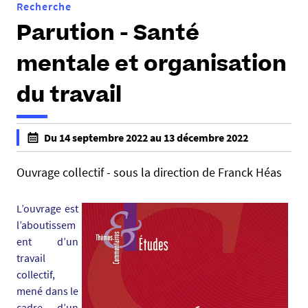
Recherche
Parution - Santé
mentale et organisation
du travail
h
Du 14 septembre 2022 au 13 décembre 2022
t
f
t
a
Ouvrage collectif - sous la direction de Franck Héas
p
l
s
s
L’ouvrage est
:
e
l’aboutissem
/
f
ent d’un
/
a
travail
d
l
collectif,
c
s
mené dans le
s
e
cadre d’un