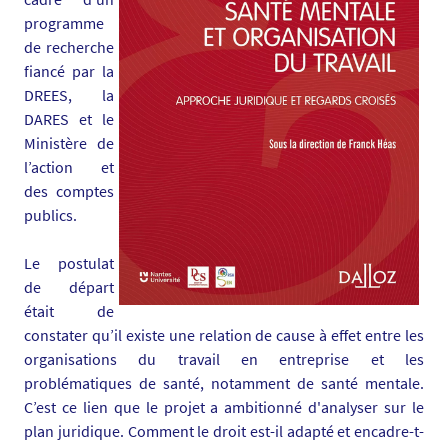
.
programme
u
de recherche
n
fiancé par la
i
DREES, la
v
DARES et le
-
Ministère de
n
l’action et
a
des comptes
n
publics.
t
e
Le postulat
s
de départ
.
était de
f
constater qu’il existe une relation de cause à effet entre les
r
organisations du travail en entreprise et les
/
problématiques de santé, notamment de santé mentale.
m
C’est ce lien que le projet a ambitionné d'analyser sur le
e
plan juridique. Comment le droit est-il adapté et encadre-t-
d