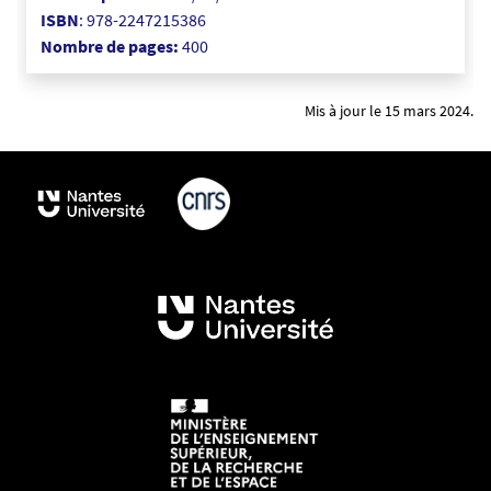
a
ISBN
:
978-2247215386
v
Nombre de pages:
400
a
i
Mis à jour le 15 mars 2024.
l
_
1
6
6
2
9
9
6
3
4
3
0
5
5