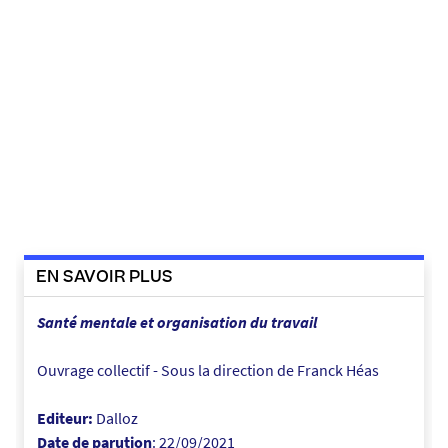
a
l
e
-
o
r
g
a
n
i
s
EN SAVOIR PLUS
a
t
Santé mentale et organisation du travail
i
o
Ouvrage collectif - Sous la direction de Franck Héas
n
t
Editeur:
Dalloz
r
Date de parution
: 22/09/2021