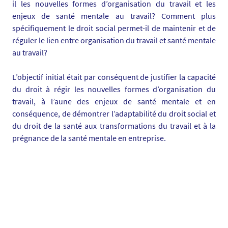
il les nouvelles formes d’organisation du travail et les
i
enjeux de santé mentale au travail? Comment plus
a
spécifiquement le droit social permet-il de maintenir et de
s
réguler le lien entre organisation du travail et santé mentale
/
au travail?
p
h
L’objectif initial était par conséquent de justifier la capacité
o
du droit à régir les nouvelles formes d’organisation du
t
travail, à l’aune des enjeux de santé mentale et en
o
conséquence, de démontrer l’adaptabilité du droit social et
/
du droit de la santé aux transformations du travail et à la
s
prégnance de la santé mentale en entreprise.
a
n
t
e
m
e
n
t