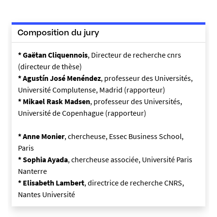
9
-
1
Composition du jury
1
-
* Gaëtan Cliquennois
, Directeur de recherche cnrs
2
(directeur de thèse)
0
*
Agustín José Menéndez
, professeur des Universités,
2
Université Complutense, Madrid (rapporteur)
4
* Mikael Rask Madsen
, professeur des Universités,
_
Université de Copenhague (rapporteur)
1
7
* Anne Monier
, chercheuse, Essec Business School,
3
Paris
1
*
Sophia Ayada
, chercheuse associée, Université Paris
6
Nanterre
8
* Elisabeth Lambert
, directrice de recherche CNRS,
2
Nantes Université
8
3