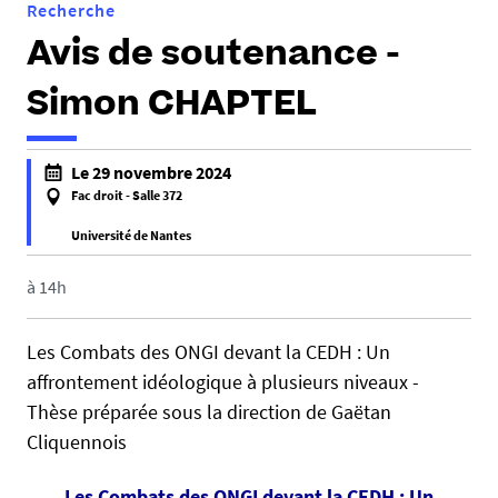
Recherche
Avis de soutenance -
Simon CHAPTEL
h
Le 29 novembre 2024
t
Fac droit - Salle 372
t
Université de Nantes
p
f
s
a
à 14h
:
l
/
s
/
Les Combats des ONGI devant la CEDH : Un
e
d
affrontement idéologique à plusieurs niveaux -
f
c
Thèse préparée sous la direction de Gaëtan
a
s
Cliquennois
l
.
s
u
Les Combats des ONGI devant la CEDH : Un