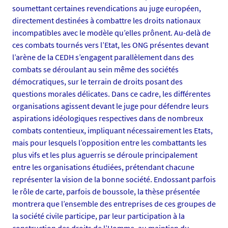
soumettant certaines revendications au juge européen,
s
directement destinées à combattre les droits nationaux
/
incompatibles avec le modèle qu’elles prônent. Au-delà de
p
ces combats tournés vers l’Etat, les ONG présentes devant
h
l’arène de la CEDH s’engagent parallèlement dans des
o
combats se déroulant au sein même des sociétés
t
démocratiques, sur le terrain de droits posant des
o
questions morales délicates. Dans ce cadre, les différentes
/
organisations agissent devant le juge pour défendre leurs
a
aspirations idéologiques respectives dans de nombreux
v
combats contentieux, impliquant nécessairement les Etats,
i
mais pour lesquels l’opposition entre les combattants les
s
plus vifs et les plus aguerris se déroule principalement
-
entre les organisations étudiées, prétendant chacune
s
représenter la vision de la bonne société. Endossant parfois
o
le rôle de carte, parfois de boussole, la thèse présentée
u
montrera que l’ensemble des entreprises de ces groupes de
t
la société civile participe, par leur participation à la
e