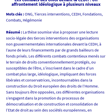
e
n
affrontement idéologique à plusieurs niveaux
i
Mots clés :
ONG, Tierces interventions, CEDH, Fondations,
v
Combats, Hégémonie
-
n
Résumé :
La thèse soumise vise à proposer une lecture
a
socio-légale des tierces interventions des organisations
n
non gouvernementales internationales devant la CEDH, à
t
l’aune de leurs financements par de grands bailleurs de
e
fonds privés. Les différents combats contentieux menés sur
s
le terrain de droits conventionnellement protégés, ou
.
susceptibles de l’être, s’inscrivent dans le cadre d’un
f
combat plus large, idéologique, impliquant des forces
r
libérales et conservatrices, incontournables dans la
/
construction du Droit européen des droits de l’Homme.
m
Sans toujours être opposées, ces différentes organisations
e
s’engagent dans la promotion du processus de
d
démocratisation et de construction et consolidation de
i
l’Etat de droit au sein des sociétés européennes, en
a