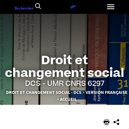
Aller
Choix
fr
Rechercher
au
de
contenu
la
langue
Droit et
changement social
DCS - UMR CNRS 6297
Vous
DROIT ET CHANGEMENT SOCIAL - DCS
VERSION FRANÇAISE
êtes
ACCUEIL
ici :