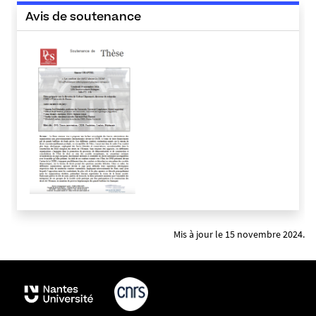
4
Avis de soutenance
8
1
4
-
p
n
g
​​​​​​​
Mis à jour le 15 novembre 2024.