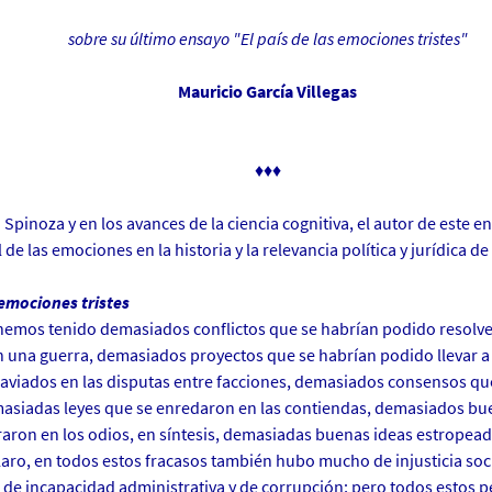
sobre su último ensayo "El país de las emociones tristes"
Mauricio García Villegas
♦♦♦
pinoza y en los avances de la ciencia cognitiva, el autor de este en
 de las emociones en la historia y la relevancia política y jurídica d
 emociones tristes
emos tenido demasiados conflictos que se habrían podido resolve
 una guerra, demasiados proyectos que se habrían podido llevar a
aviados en las disputas entre facciones, demasiados consensos q
asiadas leyes que se enredaron en las contiendas, demasiados bu
aron en los odios, en síntesis, demasiadas buenas ideas estropea
aro, en todos estos fracasos también hubo mucho de injusticia soc
, de incapacidad administrativa y de corrupción; pero todos estos 