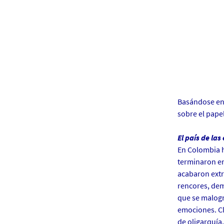
a
n
t
e
s
.
f
r
Basándose en S
/
sobre el papel
m
e
El país de las
d
En Colombia h
i
terminaron en
a
acabaron extr
s
rencores, dem
/
que se malogr
p
emociones. Cl
h
de oligarquía
o