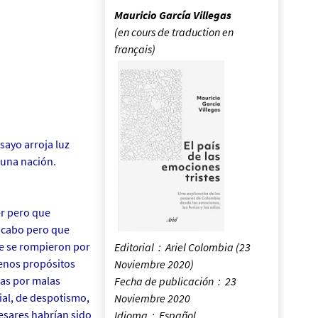
Mauricio García Villegas
(en cours de traduction en
français)
sayo arroja luz
e una nación.
r pero que
 cabo pero que
ue se rompieron por
Editorial ‏ : ‎ Ariel Colombia (23
enos propósitos
Noviembre 2020)
das por malas
Fecha de publicación ‏ : ‎ 23
ial, de despotismo,
Noviembre 2020
pesares habrían sido
Idioma ‏ : ‎ Español