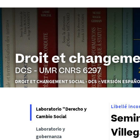
Droit et changeme
DCS - UMR CNRS 6297
Vous
DROIT ET CHANGEMENT SOCIAL - DCS
VERSIÓN ESPAÑ
êtes
ici :
Libellé inc
Laboratorio "Derecho y
Cambio Social
Semin
Laboratorio y
Ville
gobernanza