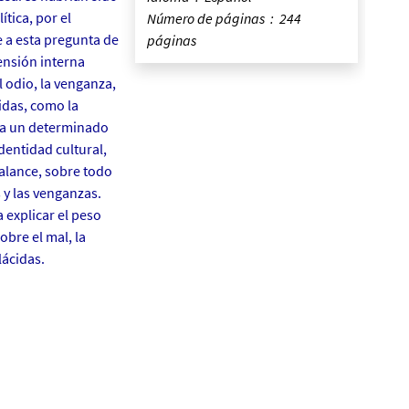
tica, por el
Número de páginas ‏ : ‎ 244
e a esta pregunta de
páginas
ensión interna
l odio, la venganza,
cidas, como la
pta un determinado
dentidad cultural,
alance, sobre todo
 y las venganzas.
 explicar el peso
bre el mal, la
lácidas.