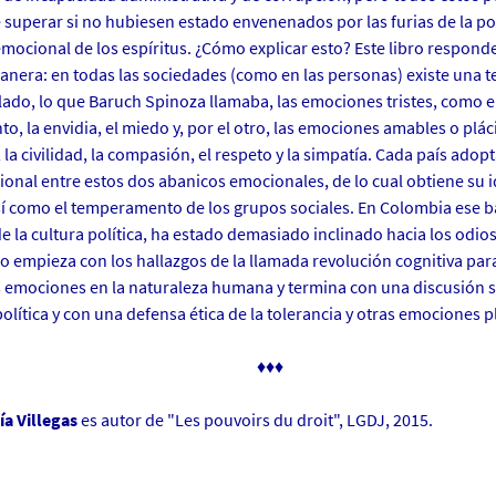
 superar si no hubiesen estado envenenados por las furias de la polí
mocional de los espíritus. ¿Cómo explicar esto? Este libro respond
manera: en todas las sociedades (como en las personas) existe una t
 lado, lo que Baruch Spinoza llamaba, las emociones tristes, como e
to, la envidia, el miedo y, por el otro, las emociones amables o plá
 la civilidad, la compasión, el respeto y la simpatía. Cada país ado
onal entre estos dos abanicos emocionales, de lo cual obtiene su i
sí como el temperamento de los grupos sociales. En Colombia ese b
e la cultura política, ha estado demasiado inclinado hacia los odios
ro empieza con los hallazgos de la llamada revolución cognitiva para
s emociones en la naturaleza humana y termina con una discusión so
olítica y con una defensa ética de la tolerancia y otras emociones p
♦♦♦
ía Villegas
es autor
de "Les pouvoirs du droit", LGDJ, 2015.