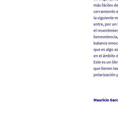
más fáciles de
t
cerramiento e
o
la siguiente 
/
entre, por un
m
el resentimien
i
benevolencia,
n
balance emoci
i
que es algo a
-
en el ámbito d
a
Este es un lib
f
que tienen la
f
polarización p
i
c
h
e
Mauricio Garc
-
m
a